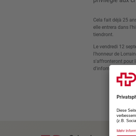
privilégié aux
Cela fait déjà 25 a
elle entrera dans l
tiendront.
Le vendredi 12 sep
l'honneur de Lorrain
s'affronteront pour 
d'informations sur