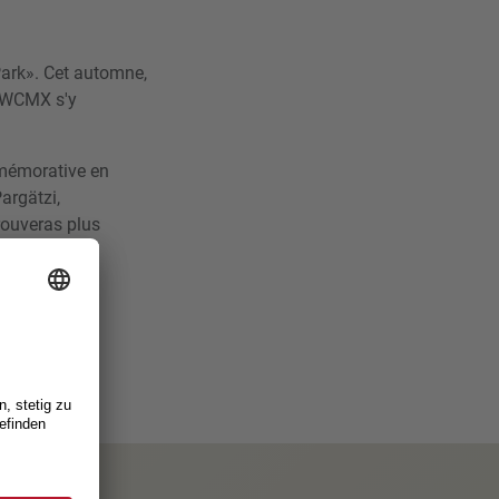
Park». Cet automne,
e WCMX s'y
mémorative en
argätzi,
rouveras plus