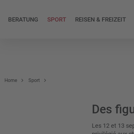
BERATUNG
SPORT
REISEN & FREIZEIT
Breadcrumbnavigation
Sie befinden sich hier:
Home
Sport
Des fig
Les 12 et 13 se