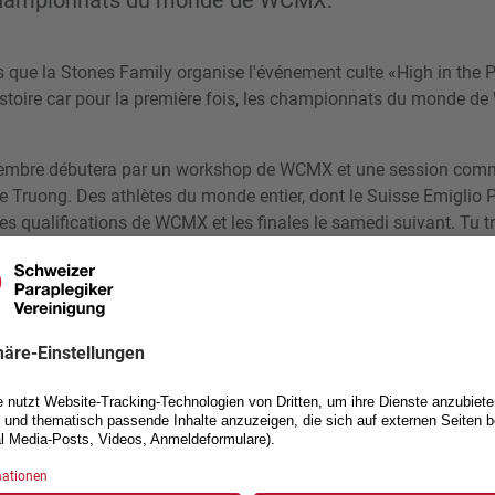
 championnats du monde de WCMX.
ns que la Stones Family organise l'événement culte «High in the 
'histoire car pour la première fois, les championnats du monde d
tembre débutera par un workshop de WCMX et une session com
e Truong. Des athlètes du monde entier, dont le Suisse Emiglio P
les qualifications de WCMX et les finales le samedi suivant. Tu t
 le programme
ici
.