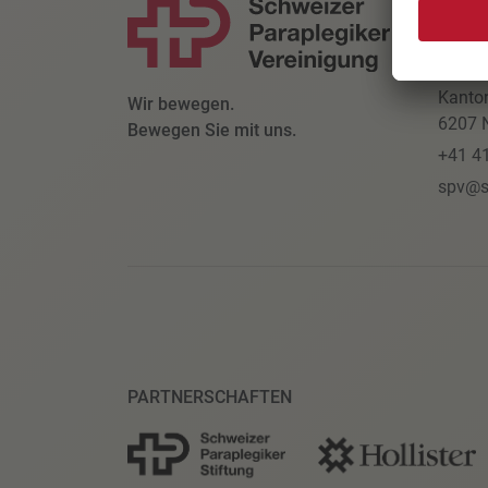
KONT
Schwe
Parapl
Kanto
Wir bewegen.
6207 N
Bewegen Sie mit uns.
+41 4
spv@s
PARTNERSCHAFTEN