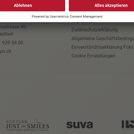
AKT
NÜTZLICHE LINKS
izer
Jobs
egiker-Vereinigung
Impressum
nsstrasse 40
Datenschutzerklärung
ottwil
Allgemeine Geschäftsbeding
1 939 54 00
Einverständniserklärung Foto
pv.ch
Cookie Einstellungen