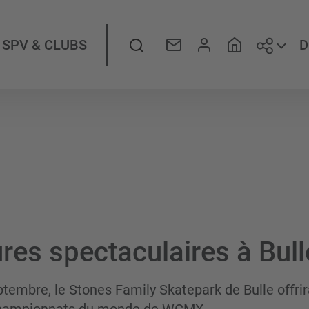
Folge
Suche
D
SPV & CLUBS
ures spectaculaires à Bul
ptembre, le Stones Family Skatepark de Bulle offri