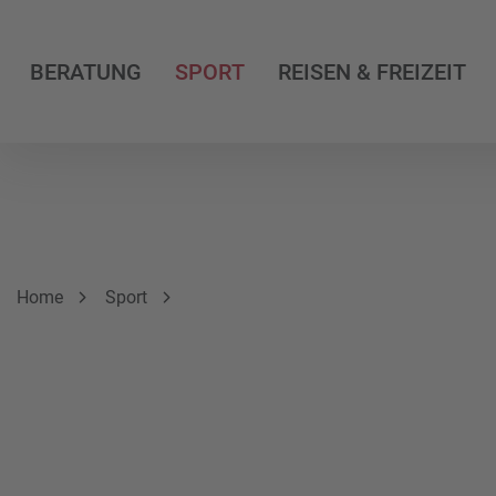
BERATUNG
SPORT
REISEN & FREIZEIT
Breadcrumbnavigation
Sie befinden sich hier:
Home
Sport