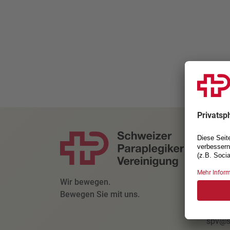
KONT
Schwe
Parapl
Kanto
Wir bewegen.
6207 N
Bewegen Sie mit uns.
+41 4
spv@s