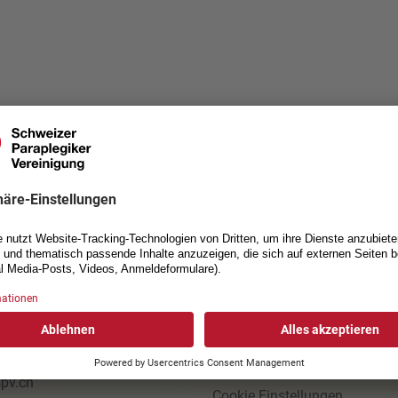
AKT
NÜTZLICHE LINKS
izer
Jobs
egiker-Vereinigung
Impressum
nsstrasse 40
Datenschutzerklärung
ottwil
Allgemeine Geschäftsbeding
1 939 54 00
Einverständniserklärung Foto
pv.ch
Cookie Einstellungen