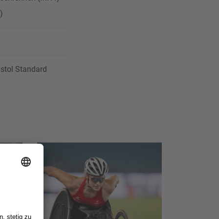
)
istol Standard