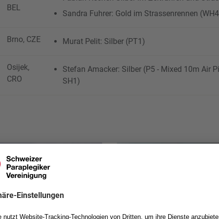
BEL
Sandra Fuhrer: Gold im Strassenrennen (WH4
Brno, CZE
Murat Pelit: Silber (PT1)
Osijek,
Stefan Amacker: Silber (P5 - Mixed 10m Air P
CRO
SH1)