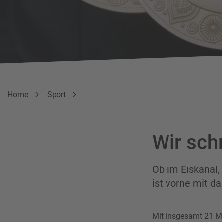
Breadcrumbnavigation
Sie befinden sich hier:
Home
Sport
Wir sch
Ob im Eiskanal,
ist vorne mit da
Mit insgesamt 21 Me