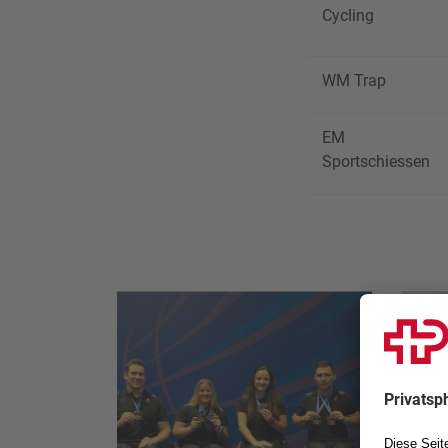
Cycling
WM Trap
EM
Sportschiessen