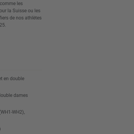
, comme les
pour la Suisse ou les
iers de nos athlètes
25.
et en double
n double dames
s (WH1-WH2),
)