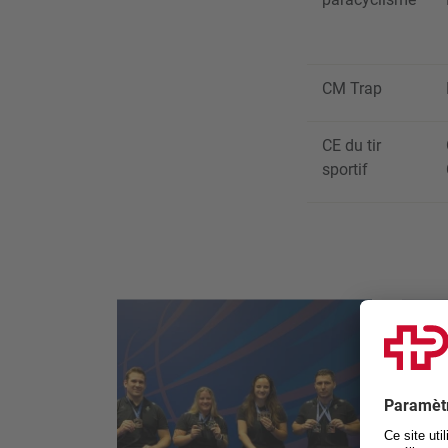
CM Trap
CE du tir
sportif