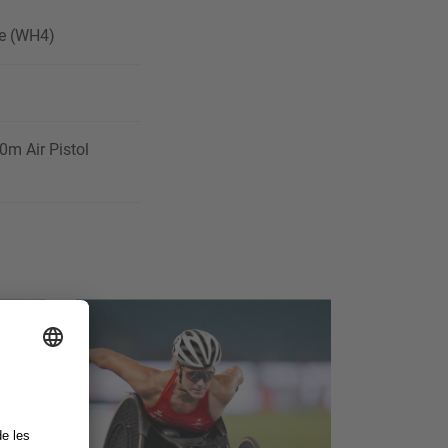
te (WH4)
0m Air Pistol