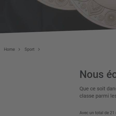
Breadcrumb
Vous êtes ici:
Home
Sport
Nous écr
Que ce soit dans
classe parmi les
Avec un total de 21 