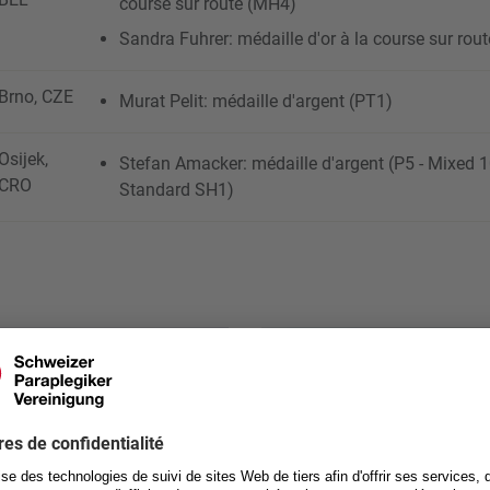
course sur route (MH4)
Sandra Fuhrer: médaille d'or à la course sur rou
Brno, CZE
Murat Pelit: médaille d'argent (PT1)
Osijek,
Stefan Amacker: médaille d'argent (P5 - Mixed 1
CRO
Standard SH1)