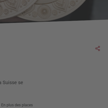
Soc
la Suisse se
. En plus des places