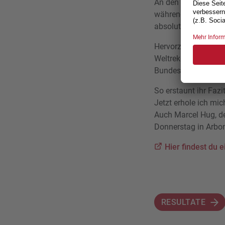
An den ParAthletics 
während drei Tagen
absoluten Weltspitz
Hervorzuheben ist d
Weltrekord über 100
Bundesrätin Elisab
So erstaunt ihr Fazi
Jetzt erhole ich mi
Auch Marcel Hug, der
Donnerstag in Arbon
Hier findest du 
RESULTATE