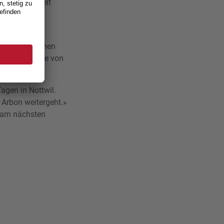
 aus aller Welt
mal mehr zur
ie ihren eigenen
tel, wofür sie von
Tagen in Nottwil.
 Arbon weitergeht.»
n am nächsten