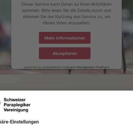
Dieser Service kann Daten zu Ihren Aktivitäten
sammeln. Bitte lesen Sie die Details durch und
stimmen Sie der Nutzung des Service zu, um
dieses Video anzusehen.
Mehr Informationen
Akzeptieren
powered by
Usercentrics Consent Management Platform