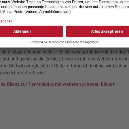
2025 in Nottwil lieferten sich 240 Para-Athletinnen und -Athleten
 spannende Wettkämpfe. Die Schweizer Delegation gehörte ein
e gehört.
ie Topform von Catherine Debrunner. Am Samstag verbesserte s
 Meter dank idealen Bedingungen mit wenig Wind um 5 Hunderts
eth Baume-Schneider geehrt wurde.
t dem letzten Rennen nicht: «Ich bin sehr zufrieden mit den drei 
ch gut und geniesse die Erfolge, bevor es mit den Wettkämpfen in
 in Nottwil neue, leichtere Räder erfolgreich testete, wird scho
 wieder am Start sein.
eine Bilanz zur ParAthletics mit weiteren schönen Bildern