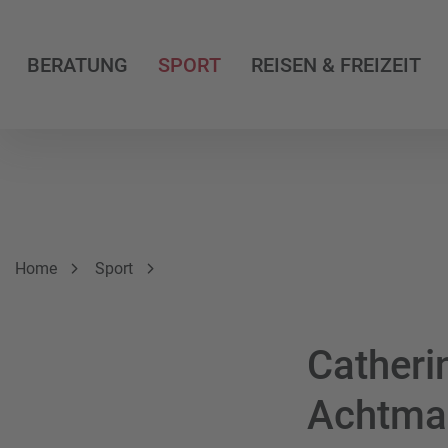
BERATUNG
SPORT
REISEN & FREIZEIT
Breadcrumbnavigation
Sie befinden sich hier:
Home
Sport
Catheri
Achtma