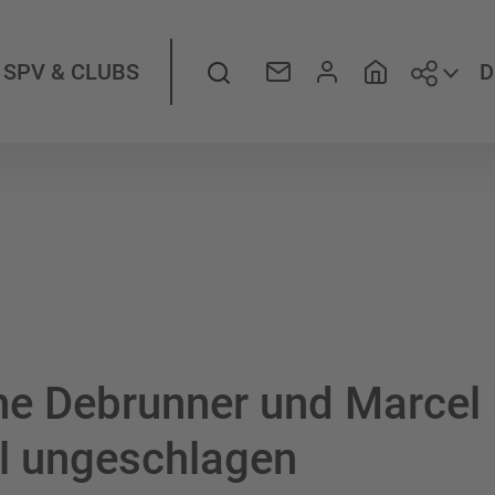
Folge
Suche
D
SPV & CLUBS
ne Debrunner und Marcel
l ungeschlagen