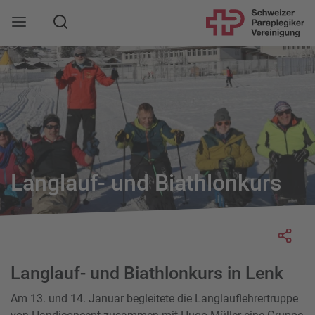
Suche
Mobile Navigation öffnen
Langlauf- und Biathlonkurs
Socia
Langlauf- und Biathlonkurs in Lenk
Am 13. und 14. Januar begleitete die Langlauflehrertruppe