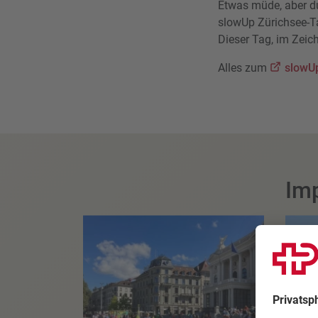
Etwas müde, aber d
slowUp Zürichsee-T
Dieser Tag, im Zeich
Alles zum
slowU
Im