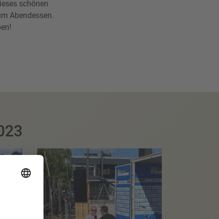
dieses schönen
zum Abendessen.
ben!
023