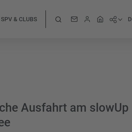
Folge
Suche
D
SPV & CLUBS
che Ausfahrt am slowUp
ee