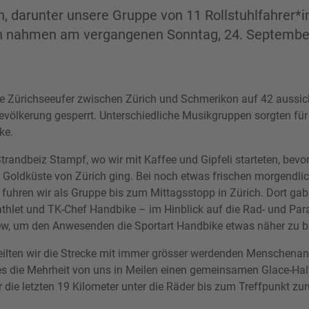
, darunter unsere Gruppe von 11 Rollstuhlfahrer*i
n nahmen am vergangenen Sonntag, 24. Septemb
e Zürichseeufer zwischen Zürich und Schmerikon auf 42 aussic
Bevölkerung gesperrt. Unterschiedliche Musikgruppen sorgten f
ke.
Strandbeiz Stampf, wo wir mit Kaffee und Gipfeli starteten, bevo
r Goldküste von Zürich ging. Bei noch etwas frischen morgendli
fuhren wir als Gruppe bis zum Mittagsstopp in Zürich. Dort gab 
thlet und TK-Chef Handbike – im Hinblick auf die Rad- und Pa
view, um den Anwesenden die Sportart Handbike etwas näher zu b
ilten wir die Strecke mit immer grösser werdenden Menschen
s die Mehrheit von uns in Meilen einen gemeinsamen Glace-Halt
 die letzten 19 Kilometer unter die Räder bis zum Treffpunkt zur