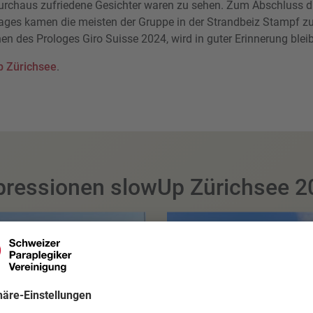
urchaus zufriedene Gesichter waren zu sehen. Zum Abschluss 
ages kamen die meisten der Gruppe in der Strandbeiz Stampf 
en des Prologes Giro Suisse 2024, wird in guter Erinnerung blei
p Zürichsee
.
pressionen slowUp Zürichsee 2