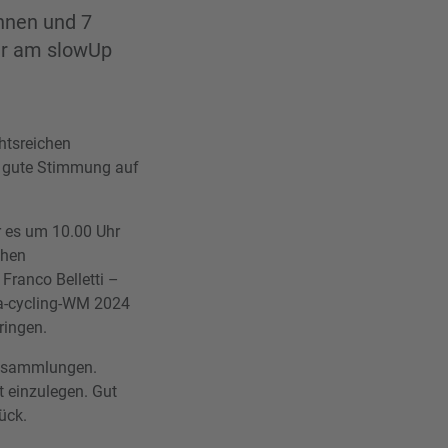
nnen und 7
er am slowUp
htsreichen
ür gute Stimmung auf
r es um 10.00 Uhr
chen
Franco Belletti –
ra-cycling-WM 2024
ringen.
ansammlungen.
 einzulegen. Gut
ück.