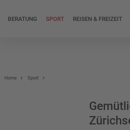
BERATUNG
SPORT
REISEN & FREIZEIT
Breadcrumbnavigation
Sie befinden sich hier:
Home
Sport
Gemütli
Zürichs