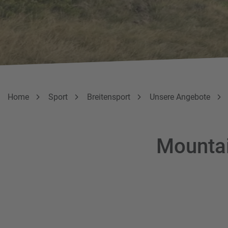
Breadcrumbnavigation
Sie befinden sich hier:
Home
Sport
Breitensport
Unsere Angebote
Mountai