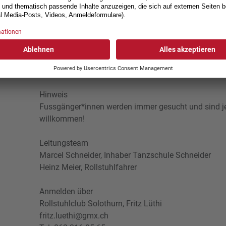
Anreise
Individuell
Verpflegung
Ist Sache der Teilnehmenden.
Hinweis
Fussgänger*innen werden immer gesucht und sind jed
willkommen!
Leitungsteam
Marcel Schneider, Inhaber Tanzschule Schneider
Heinz Meier, Rollstuhlfahrer
Anmelden über
Rollstuhlclub Solothurn, Fritz Lüthi
fritz.luethi@gmx.ch