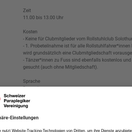
Zeit
11.00 bis 13.00 Uhr
Kosten
- Keine für Clubmitglieder vom Rollstuhlclub Solothu
- 1. Probeteilnahme ist für alle Rollstuhlfahrer*inne
wird grundsätzlich eine Clubmitgliedschaft vorausge
- Tänzer*innen zu Fuss sind ebenfalls kostenlos und
gesucht (auch ohne Mitgliedschaft).
Sprache
Deutsch
Ziel
Du bewegst dich mit Gleichgesinnten.
Voraussetzungen
- Gefühl für Musik und Takt