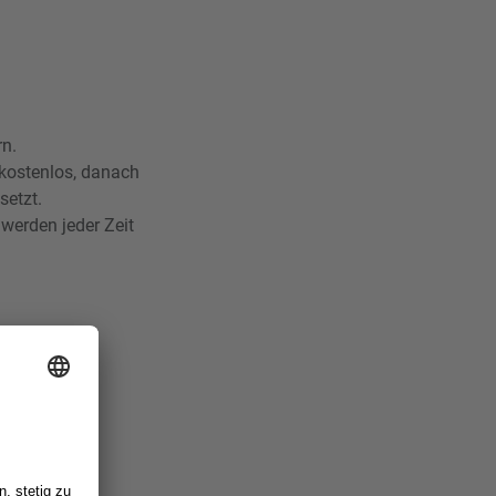
rn.
n kostenlos, danach
setzt.
 werden jeder Zeit