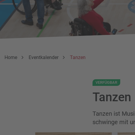
Breadcrumbnavigation
Sie befinden sich hier:
Home
Eventkalender
Tanzen
VERFÜGBAR
Tanzen
Tanzen ist Musi
schwinge mit un