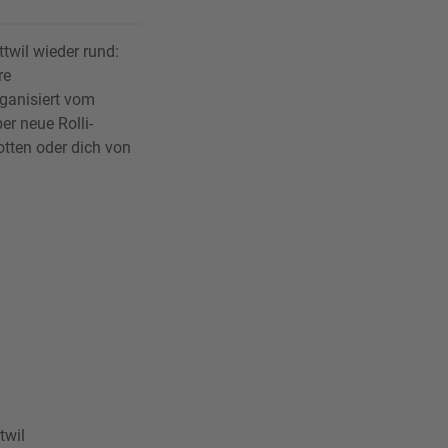
twil wieder rund:
re
rganisiert vom
er neue Rolli-
otten oder dich von
twil