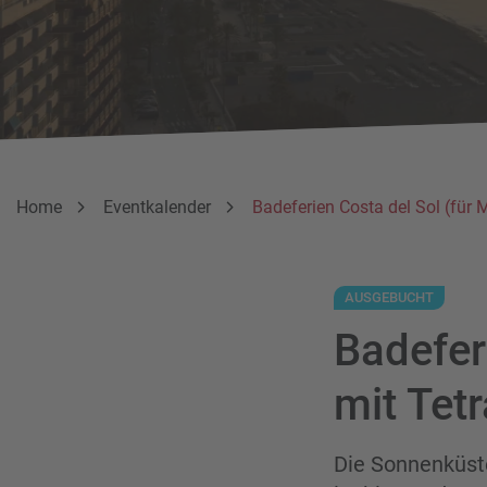
Breadcrumbnavigation
Sie befinden sich hier:
Home
Eventkalender
Badeferien Costa del Sol (für M
AUSGEBUCHT
Badeferi
mit Tetr
Die Sonnenküst