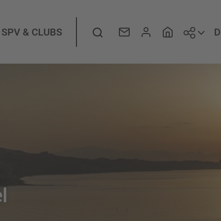
Folge
Suche
D
SPV & CLUBS
l