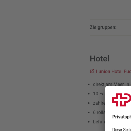
Zielgruppen:
Hotel
Ilunion Hotel Fu
direkt am Meer, i
10 Fahrminuten 
zahlreiche Restau
6 rollstuhlgerech
befahrbare Dusch