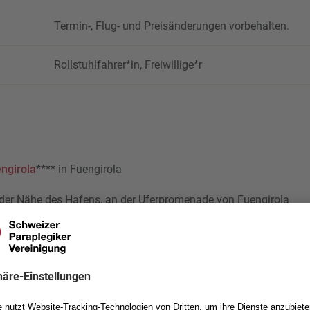
Termin-, Flug- und Preisänderungen vorbehalten.
Rollstuhlfahrer*in, Freiwillige*r
engirola
**** in Fuengirola
n der Nähe des Hafens, an der Uferpromenade von Fuengirola
zum Zentrum
rants, Bars und Geschäfte in der unmittelbaren Umgebung
te Zweibettzimmer
en