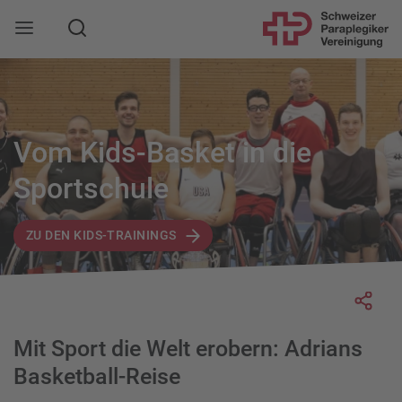
Suche
Mobile Navigation öffnen
Vom Kids-Basket in die
Sportschule
ZU DEN KIDS-TRAININGS
Socia
Mit Sport die Welt erobern: Adrians
Basketball-Reise