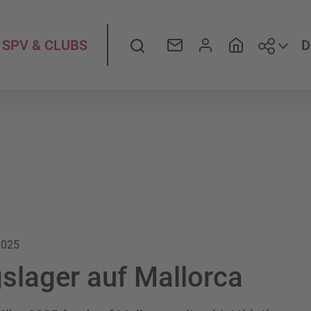
Folge
Suche
D
SPV & CLUBS
2025
gslager auf Mallorca