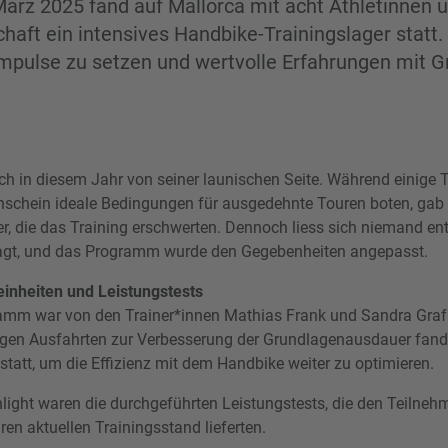
März 2025 fand auf Mallorca mit acht Athletinnen 
aft ein intensives Handbike-Trainingslager statt. 
mpulse zu setzen und wertvolle Erfahrungen mit G
ich in diesem Jahr von seiner launischen Seite. Während einige 
schein ideale Bedingungen für ausgedehnte Touren boten, gab
, die das Training erschwerten. Dennoch liess sich niemand e
fragt, und das Programm wurde den Gegebenheiten angepasst.
einheiten und Leistungstests
amm war von den Trainer*innen Mathias Frank und Sandra Gra
angen Ausfahrten zur Verbesserung der Grundlagenausdauer fan
tatt, um die Effizienz mit dem Handbike weiter zu optimieren.
light waren die durchgeführten Leistungstests, die den Teilneh
ren aktuellen Trainingsstand lieferten.