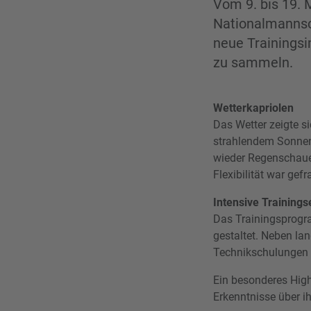
Vom 9. bis 19. 
Nationalmannsch
neue Trainingsi
zu sammeln.
Wetterkapriolen
Das Wetter zeigte s
strahlendem Sonnen
wieder Regenschauer
Flexibilität war ge
Intensive Trainings
Das Trainingsprogr
gestaltet. Neben l
Technikschulungen s
Ein besonderes High
Erkenntnisse über ih