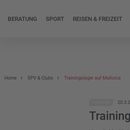
BERATUNG
SPORT
REISEN & FREIZEIT
Breadcrumbnavigation
Sie befinden sich hier:
Home
SPV & Clubs
Trainingslager auf Mallorca
20.3.
HANDBIKE
Trainin