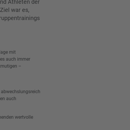
und Athleten der
Ziel war es,
ruppentrainings
Tage mit
 es auch immer
ntmutigen –
f abwechslungsreich
den auch
menden wertvolle