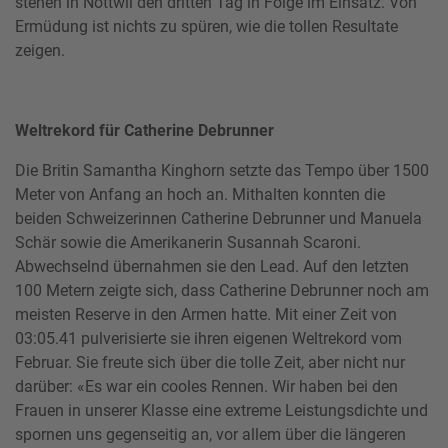
Akzeptieren
stehen in Nottwil den dritten Tag in Folge im Einsatz. Von
Ermüdung ist nichts zu spüren, wie die tollen Resultate
zeigen.
powered by
Usercentrics Consent Management Platform
Weltrekord für Catherine Debrunner
Die Britin Samantha Kinghorn setzte das Tempo über 1500
Meter von Anfang an hoch an. Mithalten konnten die
beiden Schweizerinnen Catherine Debrunner und Manuela
Schär sowie die Amerikanerin Susannah Scaroni.
Abwechselnd übernahmen sie den Lead. Auf den letzten
100 Metern zeigte sich, dass Catherine Debrunner noch am
meisten Reserve in den Armen hatte. Mit einer Zeit von
03:05.41 pulverisierte sie ihren eigenen Weltrekord vom
Februar. Sie freute sich über die tolle Zeit, aber nicht nur
darüber: «Es war ein cooles Rennen. Wir haben bei den
Frauen in unserer Klasse eine extreme Leistungsdichte und
spornen uns gegenseitig an, vor allem über die längeren