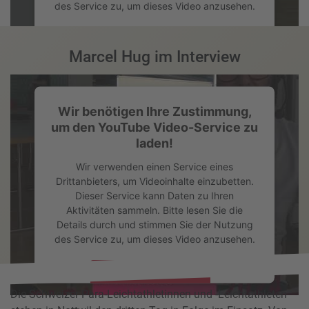
des Service zu, um dieses Video anzusehen.
Mehr Informationen
Marcel Hug im Interview
Akzeptieren
Wir benötigen Ihre Zustimmung,
powered by
Usercentrics Consent Management Platform
um den YouTube Video-Service zu
laden!
Wir verwenden einen Service eines
Drittanbieters, um Videoinhalte einzubetten.
Dieser Service kann Daten zu Ihren
Aktivitäten sammeln. Bitte lesen Sie die
Details durch und stimmen Sie der Nutzung
des Service zu, um dieses Video anzusehen.
Mehr Informationen
Die Schweizer Para-Leichtathletinnen und -Leichtathleten