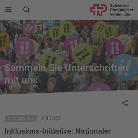
Suche
Mobile Navigation öffnen
Sammeln Sie Unterschriften
mit uns
Socia
2.8.2023
ALLGEMEINES
Inklusions-Initiative: Nationaler