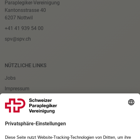
Paraplegiker-Vereinigung
Kantonsstrasse 40
6207 Nottwil
+41 41 939 54 00
spv@spv.ch
NÜTZLICHE LINKS
Jobs
Impressum
Datenschutzerklärung
Allgemeine Geschäftsbedingungen
Einverständniserklärung Foto
Cookie Einstellungen