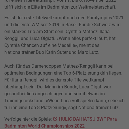
für einen Titelwettkampf. Vom 1. bis 6. November 2022
trifft sich die Elite im Badminton zur Weltmeisterschaft.
Es ist der erste Titelwettkampf nach den Paralympics 2021
und die erste WM seit 2019 in Basel. Für die Schweiz wird
ein starkes Trio am Start sein: Cynthia Mathez, Ilaria
Renggli und Luca Olgiati. «Wenn alles perfekt läuft, hat
Cynthia Chancen auf eine Medaille», meint das
Nationaltrainer Duo Karin Suter und Marc Lutz.
Auch für das Damendoppen Mathez/Renggli kann bei
optimalen Bedingungen eine Top 6-Platzierung drin liegen.
Für Ilaria Renggli wird es der erste Titelwettkampf
überhaupt sein. Der Mann im Bunde, Luca Olgati war
gesundheitlich angeschlagen und somit etwas im
Trainingsrückstand. «Wenn Luca voll spielen kann, sehe ich
für ihn eine Top 8 Platzierung», sagt Nationaltrainer Lutz.
Verfolge hier die Spiele:
HULIC DAIHATSU BWF Para
Badminton World Championships 2022