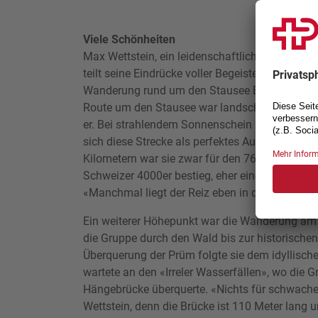
Viele Schönheiten
Max Wettstein, ein leidenschaftlicher Wanderer
teilt seine Eindrücke voller Begeisterung mit. B
Wanderung rund um den Stausee Bitburg bei Bi
Route um den Stausee war landschaftlich ein e
er. Bei strahlendem Sonnenschein und angen
sich diese Strecke als perfektes Ausflugziel. Mi
Kilometern war sie zwar für den 76-Jährigen, de
Schweizer 4000er bestieg, eher eine kleine Auf
«Manchmal liegt der Reiz eben in der Kürze.»
Ein weiterer Höhepunkt war die Wanderung am 
die Gruppe durch den Wald bis zur historische
Überquerung der Prüm folgte sie dem idyllisch
wartete an den «Irreler Wasserfällen», wo die 
Hängebrücke überquerte. «Nichts für schwach
Wettstein, denn die Brücke ist 110 Meter lang 