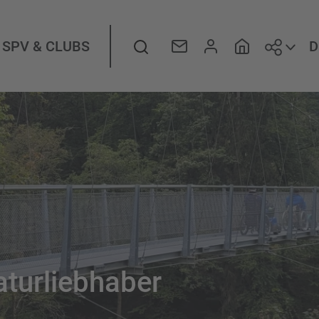
Folge
Suche
D
SPV & CLUBS
aturliebhaber