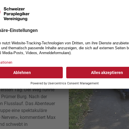
 und Teilnehmer der Reise,
esonders hat ihn die
ersdorf beeindruckt. «Die
chtes Highlight», schwärmt
ehmen Temperaturen erwies
t einer Länge von 1,4
r in früheren Jahren alle
wärmübung. Er fügt aber an:
ersten Tag. Der Weg führte
n Prümer Burg. Nach der
en Flusslauf. Das Abenteuer
Gruppe eine spektakuläre
e Nerven», kommentiert Max
und schwebt in