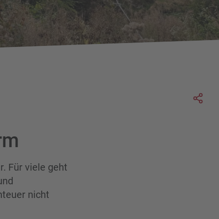
Soc
irm
 Für viele geht
und
teuer nicht