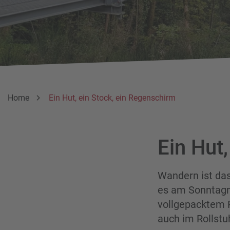
Breadcrumbnavigation
Sie befinden sich hier:
Home
Ein Hut, ein Stock, ein Regenschirm
Ein Hut
Wandern ist das
es am Sonntagm
vollgepacktem R
auch im Rollstu