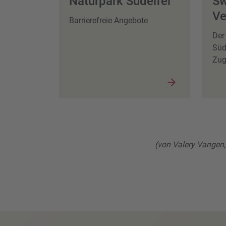
Naturpark Südeifel
Sw
Ve
Barrierefreie Angebote
Der
Süd
Zug
(von Valery Vangen