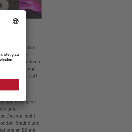
plätze, vor allem
bei die eigene
hen, in den anderen
Coach Rosenberger.
letinnen noch Luft
en und die eigene
der gute
er. Diesmal steht
London, Madrid und
rnationalen Bühne