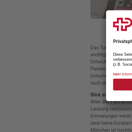
Das Turnier bietet 
wichtige Spielpraxi
Entwicklung. «Wir w
Partien die eine od
Entscheidender Fakto
nach oben haben.
Blick auf die Euro
Wien dient als wich
Leistung verlässlich
Erinnerungen weckt:
zwar keine Europam
München ist hochkla