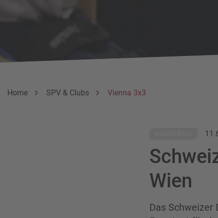
Breadcrumbnavigation
Sie befinden sich hier:
Home
SPV & Clubs
Vienna 3x3
11.
BASKETBALL
Schweiz
Wien
Das Schweizer 