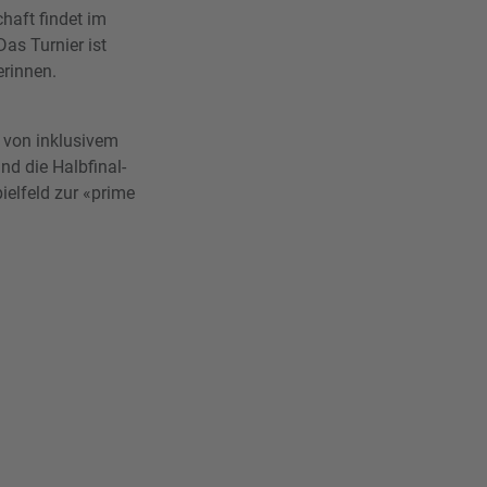
chaft findet im
s Turnier ist
erinnen.
t von inklusivem
und die Halbfinal-
elfeld zur «prime