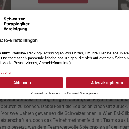
powered by
Usercentrics Consent Management Platform
neben wertvollen FIBA‑3x3‑Punkten und Preisgeld für die Podiums
s gegen internationale 3x3-Frauenteams. Im Mittelpunkt steht da
ollen die Spiele gewinnen, die wir gewinnen müssen, und versuc
er andere Überraschung zu landen», lautet die Marschroute von 
r wird dabei die Trefferquote sein – ein Bereich, in dem die Ath
pean Para Championships
tige Standortbestimmung. Es geht darum, den Rhythmus zu find
 abrufen zu können. Dabei kehrt die Equipe an einen Ort zurück, 
 Vor zwei Jahren gewannen die Schweizerinnen in Wien EM‑Silb
eisterschaft an, doch das Teilnehmerinnenfeld mit Teams aus 
ssig besetzt, was dem Team wertvolle Spielpraxis auf der inte