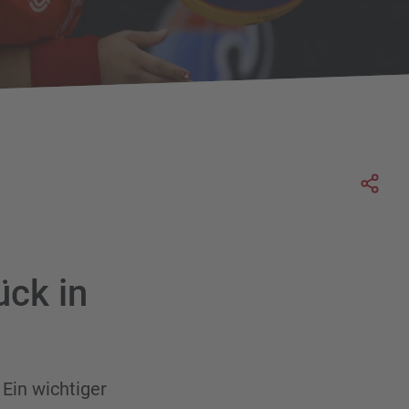
Soc
ück in
Ein wichtiger