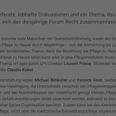
ferate, lebhafte Diskussionen und ein Thema, da
st sich das diesjährige Forum Recht zusammenfass
 darunter viele Menschen mit Querschnittlähmung, waren der E
ie Pflege zu Hause durch Angehörige – von der Anmeldung bis 
ein existentielles Thema, denn die Bezahlung der Pflege zu Haus
roffener zu Hause leben kann oder in eine Pflegeinstitution mus
 Thema erfolgte durch SPV-Direktor
Laurent Prince
. Moderiert w
ltin
Claudia Kobel
.
eranstaltung legten
Michael Bütikofer
und
Yannick Gloor
, beide
ker-Vereinigung, die Unterschiede zwischen den Pflegebeiträgen
n und den Krankenkassen dar. Vereinfacht gesagt können Pfleg
 Unfallversicherungen direkt abrechnet werden, während es be
 einer Spitex-Organisation benötigt. Zudem kann bei den Kranke
lege, nicht aber die medizinische Behandlungspflege abgerech