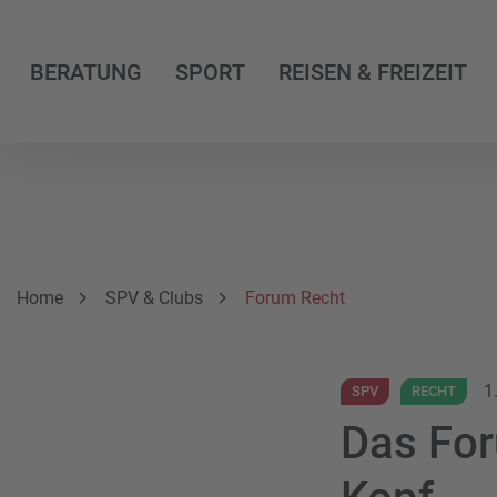
BERATUNG
SPORT
REISEN & FREIZEIT
Breadcrumbnavigation
Sie befinden sich hier:
Home
SPV & Clubs
Forum Recht
1
SPV
RECHT
Das For