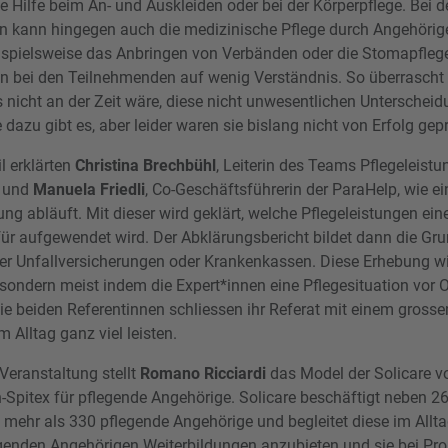
e Hilfe beim An- und Auskleiden oder bei der Körperpflege. Bei d
n kann hingegen auch die medizinische Pflege durch Angehörig
ispielsweise das Anbringen von Verbänden oder die Stomapflege
n bei den Teilnehmenden auf wenig Verständnis. So überrascht n
 nicht an der Zeit wäre, diese nicht unwesentlichen Untersche
 dazu gibt es, aber leider waren sie bislang nicht von Erfolg gep
l erklärten
Christina Brechbühl
, Leiterin des Teams Pflegeleist
, und
Manuela Friedli
, Co-Geschäftsführerin der ParaHelp, wie ei
ng abläuft. Mit dieser wird geklärt, welche Pflegeleistungen ein
afür aufgewendet wird. Der Abklärungsbericht bildet dann die Gru
er Unfallversicherungen oder Krankenkassen. Diese Erhebung wi
ondern meist indem die Expert*innen eine Pflegesituation vor O
ie beiden Referentinnen schliessen ihr Referat mit einem gross
m Alltag ganz viel leisten.
eranstaltung stellt
Romano Ricciardi
das Model der Solicare vor
Spitex für pflegende Angehörige. Solicare beschäftigt neben 2
mehr als 330 pflegende Angehörige und begleitet diese im Alltag
legenden Angehörigen Weiterbildungen anzubieten und sie bei Pr