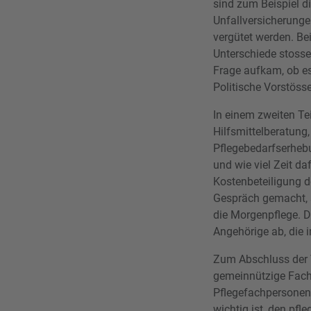
sind zum Beispiel di
Unfallversicherunge
vergütet werden. Be
Unterschiede stosse
Frage aufkam, ob es
Politische Vorstösse
In einem zweiten Tei
Hilfsmittelberatung
Pflegebedarfserhebu
und wie viel Zeit d
Kostenbeteiligung d
Gespräch gemacht, s
die Morgenpflege. D
Angehörige ab, die i
Zum Abschluss der V
gemeinnützige Fach-
Pflegefachpersonen 
wichtig ist, den pf