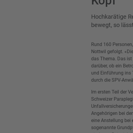
Kopf
Hochkarätige Re
bewegt, so läs
Rund 160 Personen,
Nottwil gefolgt. «D
das Thema. Das ist 
darüber, ob ein Bet
und Einführung ins
durch die SPV-Anwä
Im ersten Teil der V
Schweizer Paraplegi
Unfallversicherunge
Angehörigen bei den
eine Anstellung bei
sogenannte Grundpf