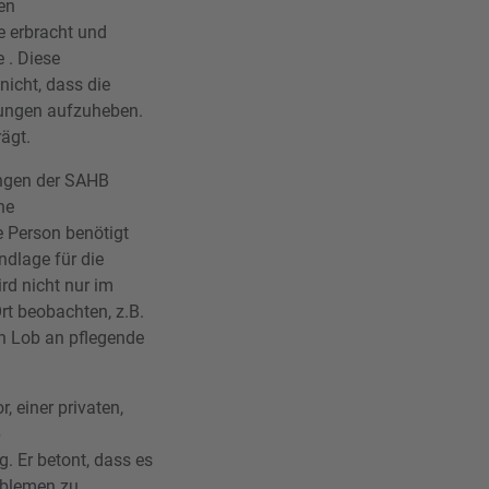
en
e erbracht und
 . Diese
icht, dass die
idungen aufzuheben.
rägt.
ungen der SAHB
ne
e Person benötigt
ndlage für die
rd nicht nur im
rt beobachten, z.B.
en Lob an pflegende
, einer privaten,
6
. Er betont, dass es
oblemen zu