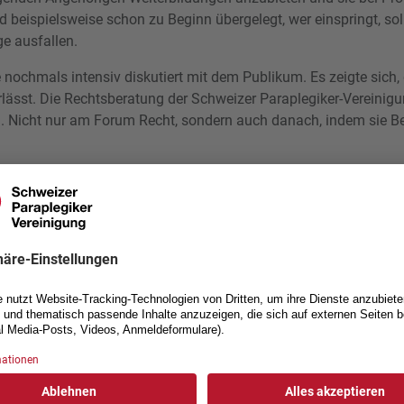
d beispielsweise schon zu Beginn übergelegt, wer einspringt, soll
e ausfallen.
nochmals intensiv diskutiert mit dem Publikum. Es zeigte sich
rlässt. Die Rechtsberatung der Schweizer Paraplegiker-Vereinigu
. Nicht nur am Forum Recht, sondern auch danach, indem sie Be
Das Forum Recht in Bildern