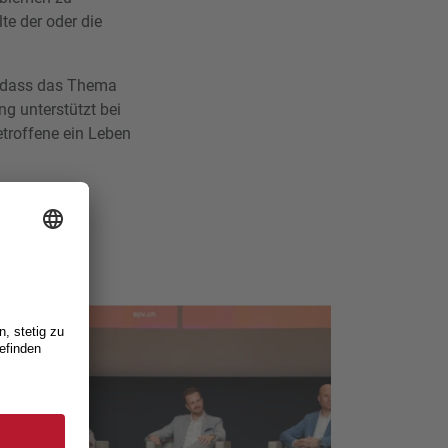
te der oder die
, dass das Thema
ng unterstützt bei
troffene ein Leben