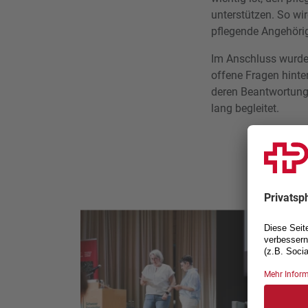
unterstützen. So wir
pflegende Angehörig
Im Anschluss wurde 
offene Fragen hinte
deren Beantwortung
lang begleitet.