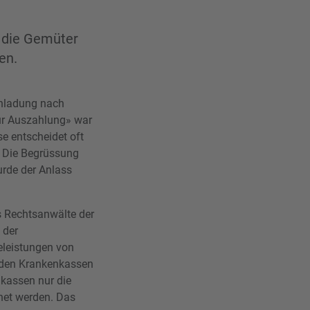
s die Gemüter
en.
inladung nach
zur Auszahlung» war
e entscheidet oft
s. Die Begrüssung
urde der Anlass
s Rechtsanwälte der
 der
eleistungen von
i den Krankenkassen
nkassen nur die
net werden. Das