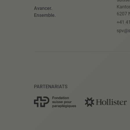
Kanto
Avancer.
6207 N
Ensemble.
+41 4
spv@s
PARTENARIATS