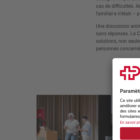
cas de difficultés. A
familial·e n'était –
Une discussion animé
sans réponses. Le Co
solutions, non seul
personnes concernée