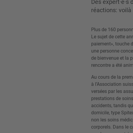
Des expert·e·s 
réactions: voil
Plus de 160 personne
Le sujet de cette a
paiement», touche d
une personne concer
de bienvenue et la p
rencontre a été anim
Au cours de la premi
à l’Association suis
versées par les assu
prestations de soin
accidents, tandis q
domicile, type Spite
non les soins médica
corporels. Dans le 