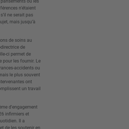
e pansements ou les
fférences n'étaient
s’il ne serait pas
ujet, mais jusqu’à
ions de soins au
odirectrice de
le-ci permet de
 pour les fournir. Le
urances-accidents ou
 mais le plus souvent
ntervenantes ont
mplissent un travail
stème d'engagement
6 infirmiers et
otidien. Il a
t de les soutenir en