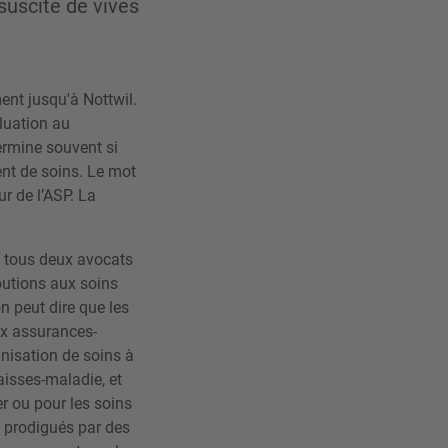
suscite de vives
ent jusqu'à Nottwil.
luation au
ermine souvent si
ent de soins. Le mot
r de l’ASP. La
, tous deux avocats
ibutions aux soins
n peut dire que les
ux assurances-
nisation de soins à
aisses-maladie, et
er ou pour les soins
x prodigués par des