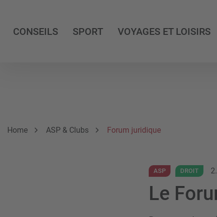
CONSEILS
SPORT
VOYAGES ET LOISIRS
Breadcrumb
Vous êtes ici:
Home
ASP & Clubs
Forum juridique
2
ASP
DROIT
Le Forum