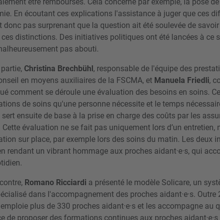
lement être remboursés. Cela concerne par exemple, la pose d
mie. En écoutant ces explications l'assistance à juger que ces di
est donc pas surprenant que la question ait été soulevée de savoir 
es distinctions. Des initiatives politiques ont été lancées à ce s
t malheureusement pas abouti.
partie,
Christina Brechbühl
, responsable de l'équipe des prestat
conseil en moyens auxiliaires de la FSCMA, et
Manuela Friedli
, c
qué comment se déroule une évaluation des besoins en soins. Cel
ations de soins qu'une personne nécessite et le temps nécessaire
 sert ensuite de base à la prise en charge des coûts par les ass
 Cette évaluation ne se fait pas uniquement lors d’un entretien,
ation sur place, par exemple lors des soins du matin. Les deux i
en rendant un vibrant hommage aux proches aidant·e·s, qui acco
tidien.
ncontre,
Romano Ricciardi
a présenté le modèle Solicare, un sy
pécialisé dans l'accompagnement des proches aidant·e·s. Outre 2
e emploie plus de 330 proches aidant·e·s et les accompagne au qu
ce de proposer des formations continues aux proches aidant·e·s e