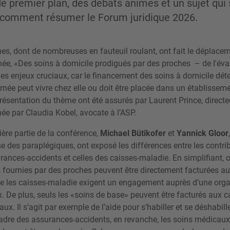
de premier plan, des débats animés et un sujet qui 
à comment résumer le Forum juridique 2026.
s, dont de nombreuses en fauteuil roulant, ont fait le déplacem
nnée, «Des soins à domicile prodigués par des proches – de l'éva
es enjeux cruciaux, car le financement des soins à domicile dét
née peut vivre chez elle ou doit être placée dans un établissem
résentation du thème ont été assurés par Laurent Prince, directeu
ée par Claudia Kobel, avocate à l’ASP.
ère partie de la conférence,
Michael Bütikofer
et
Yannick Gloor
se des paraplégiques, ont exposé les différences entre les contr
rances-accidents et celles des caisses-maladie. En simplifiant, o
s fournies par des proches peuvent être directement facturées a
ue les caisses-maladie exigent un engagement auprès d’une orga
x. De plus, seuls les «soins de base» peuvent être facturés aux c
ux. Il s’agit par exemple de l’aide pour s’habiller et se déshabill
cadre des assurances-accidents, en revanche, les soins médicau