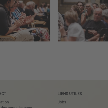
ACT
LIENS UTILES
ation
Jobs
 des paraplégiques