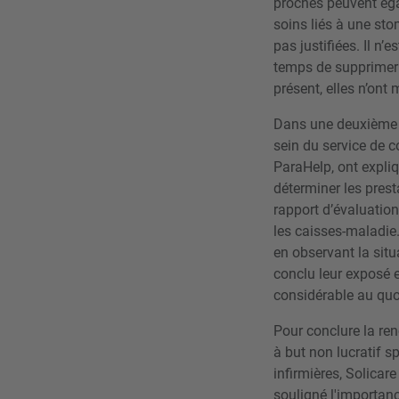
proches peuvent éga
soins liés à une sto
pas justifiées. Il n’
temps de supprimer c
présent, elles n’on
Dans une deuxième 
sein du service de 
ParaHelp, ont expli
déterminer les prest
rapport d’évaluation
les caisses-maladie.
en observant la situ
conclu leur exposé 
considérable au quo
Pour conclure la re
à but non lucratif s
infirmières, Solicar
souligné l'importan