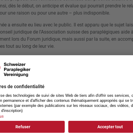
insi, dès le début, on anticipe et évalue qui pourrait prendre le rela
 pour une raison ou pour une autre – plus indisponible.
e a ensuite eu lieu avec le public. Il est apparu que le sujet lai
nseil juridique de l’Association suisse des paraplégiques aide à
ement lors du Forum juridique, mais aussi par la suite, en acco
s tout au long de leur vie.
Le Forum juridique en images