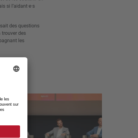
is si l’aidant·e·s
ssait des questions
 trouver des
mpagnant les