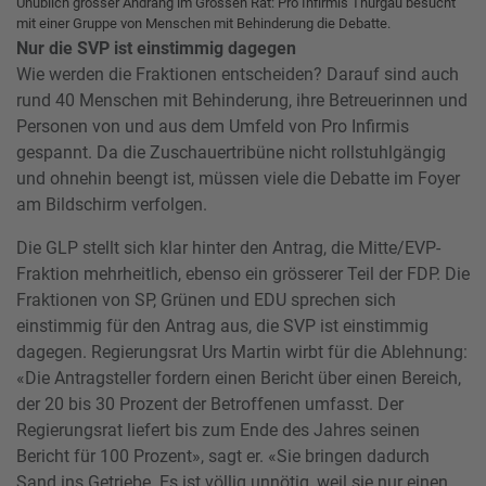
Unüblich grosser Andrang im Grossen Rat: Pro Infirmis Thurgau besucht
mit einer Gruppe von Menschen mit Behinderung die Debatte.
Nur die SVP ist einstimmig dagegen
Wie werden die Fraktionen entscheiden? Darauf sind auch
rund 40 Menschen mit Behinderung, ihre Betreuerinnen und
Personen von und aus dem Umfeld von Pro Infirmis
gespannt. Da die Zuschauertribüne nicht rollstuhlgängig
und ohnehin beengt ist, müssen viele die Debatte im Foyer
am Bildschirm verfolgen.
Die GLP stellt sich klar hinter den Antrag, die Mitte/EVP-
Fraktion mehrheitlich, ebenso ein grösserer Teil der FDP. Die
Fraktionen von SP, Grünen und EDU sprechen sich
einstimmig für den Antrag aus, die SVP ist einstimmig
dagegen. Regierungsrat Urs Martin wirbt für die Ablehnung:
«Die Antragsteller fordern einen Bericht über einen Bereich,
der 20 bis 30 Prozent der Betroffenen umfasst. Der
Regierungsrat liefert bis zum Ende des Jahres seinen
Bericht für 100 Prozent», sagt er. «Sie bringen dadurch
Sand ins Getriebe. Es ist völlig unnötig, weil sie nur einen