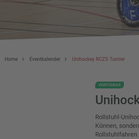
Breadcrumbnavigation
Sie befinden sich hier:
Home
Eventkalender
Unihockey RCZS Turnier
VERFÜGBAR
Unihock
Rollstuhl-Uniho
Können, sonder
Rollstuhlfahren 