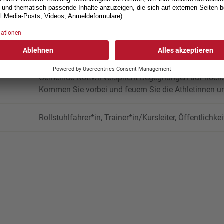
Gerne hat die Schweizer Paraplegiker-Vereinigung da
RCZS Hockey Turnier übernommen. Das Turnier in de
Gemeinde Nottwil verspricht Begegnungen auf höch
Kommen Sie vorbei und feuern Sie die Athletinnen un
Rollstuhlfahrer*in, Trainer*in/Kursleiter, Öffentlichkei