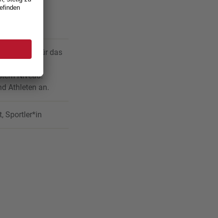
s Patronat für das
r Luzerner
stem Niveau.
d Athleten an.
t, Sportler*in