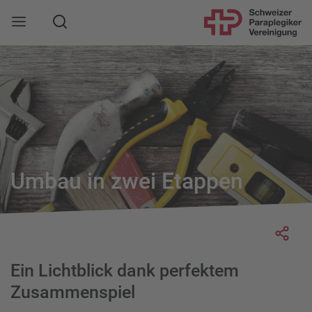
Suche
Mobile Navigation öffnen
Umbau in zwei Etappen
Socia
Ein Lichtblick dank perfektem
Zusammenspiel