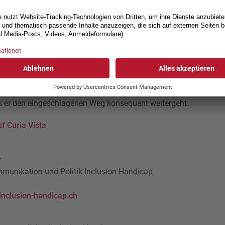
gemässe Strukturen in Kantonen schaffen
n ihre Rechtsgrundlagen für den Wohnbereich bereits angepasst
troffenen Menschen jedoch schweizweit ändert, braucht es einen k
rbindliches Rahmengesetz auf nationaler Ebene. Die Kompetenz
leibt damit weiterhin bestehen: Die Kantone werden auch in Zu
g sein. Doch es ist am Bund, die übergeordneten rechtlichen
talten. Inclusion Handicap begrüsst den Entscheid des Nationa
s er den eingeschlagenen Weg konsequent weitergeht.
f Curia Vista
r
mmunikation und Politik Inclusion Handicap
inclusion-handicap.ch