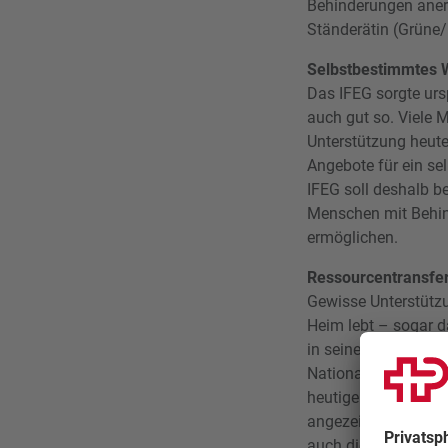
Behinderungen aner
Ständerätin (Grüne/
Selbstbestimmtes 
Das IFEG sorgte urs
auch gut so. Viele
Unterstützung heut
Angebote für ein se
IFEG soll deshalb b
Menschen mit Behin
ermöglichen.
Ressourcentransfer
Gewisse Unterstützu
Heim lebt – sogar 
in seiner heutigen 
Nationalrat Christi
heutigen Debatte. E
angezeigt. Untersuc
auch die Kosteneffek