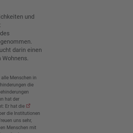
ichkeiten und
t
 des
angenommen.
ucht darin einen
en Wohnens.
r alle Menschen in
ehinderungen die
Behinderungen
n hat der
t: Er hat die
r die Institutionen
reuen uns sehr,
gen Menschen mit