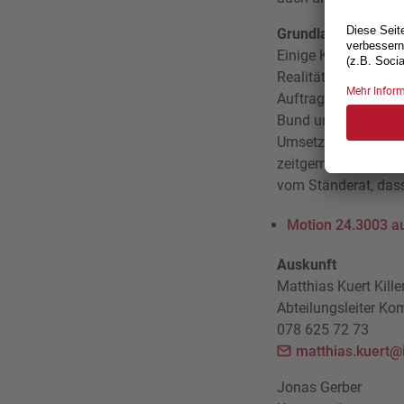
Grundlage für zeit
Einige Kantone habe
Realität für die be
Auftrag und ein ve
Bund und Kantonen b
Umsetzung zuständi
zeitgemäss auszuges
vom Ständerat, das
Motion 24.3003 au
Auskunft
Matthias Kuert Kille
Abteilungsleiter Ko
078 625 72 73
matthias.kuert@
Jonas Gerber