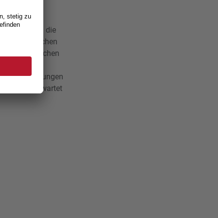
. Damit sich die
laren politischen
regelung zwischen
kunft für die
 Rahmenbedingungen
lrats und erwartet