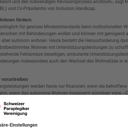
kennt und den notwendigen Revisionsprozess anstösst», sagt M
BL) und Co-Präsidentin von Inclusion Handicap.
Wohnen fördern
prünglich für gewisse Mindeststandards beim institutionellen 
 Menschen mit Behinderungen wollen und können mit genügend 
e aber autonom wohnen. Heute besteht die Herausforderung dar
lbstbestimmtes Wohnen mit Unterstützungsleistungen zu schaff
estehende Fehlanreize beseitigen, ambulante Unterstützungslei
derungen insbesondere auch den Wechsel des Wohnsitzes in e
 vorantreiben
ngsleistungen werden heute nur finanziert, wenn die betroffene
dann, wenn das autonome Wohnen insgesamt günstiger wäre. «Da
Form ein Hindernis für zeitgemässe kantonale Versorgungsstrukt
an Lohr (Die Mitte/TG) als Kommissionssprecher und Urheber der
in Ressourcentransfer vom institutionellen in ambulante Struktu
hungen zeigen, dass ambulante Angebote nicht nur die Lebensqu
tivität steigern.