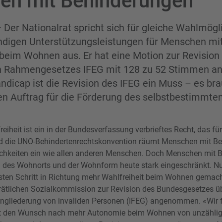
en mit Behinderungen
– Der Nationalrat spricht sich für gleiche Wahlmögl
ndigen Unterstützungsleistungen für Menschen mi
beim Wohnen aus. Er hat eine Motion zur Revision
n Rahmengesetzes IFEG mit 128 zu 52 Stimmen 
andicap ist die Revision des IFEG ein Muss – es bra
hen Auftrag für die Förderung des selbstbestimmt
eiheit ist ein in der Bundesverfassung verbrieftes Recht, das fü
Und die UNO-Behindertenrechtskonvention räumt Menschen mit B
chkeiten ein wie allen anderen Menschen. Doch Menschen mit 
l des Wohnorts und der Wohnform heute stark eingeschränkt. Nu
rsten Schritt in Richtung mehr Wahlfreiheit beim Wohnen gemach
rätlichen Sozialkommission zur Revision des Bundesgesetzes übe
ingliederung von invaliden Personen (IFEG) angenommen. «Wir f
at den Wunsch nach mehr Autonomie beim Wohnen von unzähli