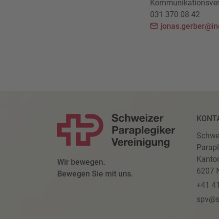
Kommunikationsvera
031 370 08 42
jonas.gerber@in
KONT
Schwe
Parapl
Kanto
Wir bewegen.
6207 N
Bewegen Sie mit uns.
+41 4
spv@s