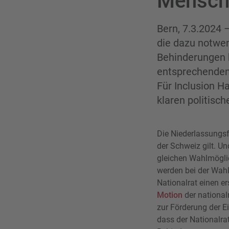
Mensch
Bern, 7.3.2024 
die dazu notwe
Behinderungen 
entsprechende
Für Inclusion H
klaren politisc
Die Niederlassungsfr
der Schweiz gilt. 
gleichen Wahlmögli
werden bei der Wah
Nationalrat einen e
Motion
der national
zur Förderung der E
dass der Nationalr