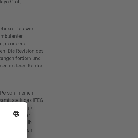
aya Graf,
Wohnen. Das war
ambulanter
in, genügend
en. Die Revision des
stungen fördern und
inen anderen Kanton
 Person in einem
mit stellt das IFEG
uren dar», sagte
 Motion in der
ren sei deshalb
alität, sondern