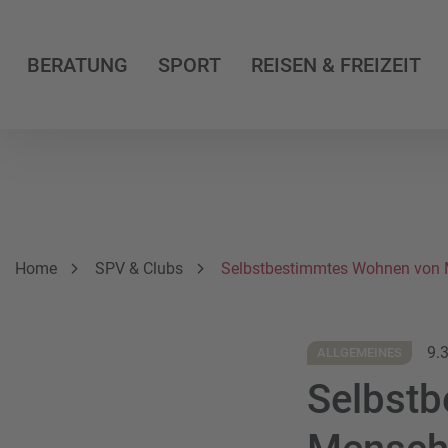
BERATUNG
SPORT
REISEN & FREIZEIT
Breadcrumbnavigation
Sie befinden sich hier:
Home
SPV & Clubs
Selbstbestimmtes Wohnen von 
9.
ALLGEMEINES
Selbst