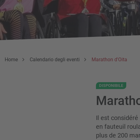
Breadcrumb
Sei qui:
Home
Calendario degli eventi
Marathon d'Oita
DISPONIBILE
Maratho
Il est considér
en fauteuil rou
plus de 200 mar