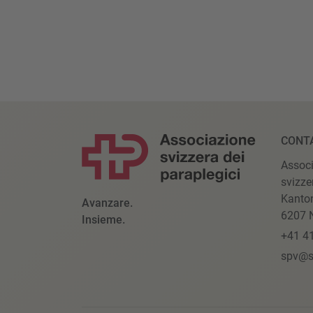
CONT
Assoc
svizze
Kanto
Avanzare.
6207 N
Insieme.
+41 4
spv@s