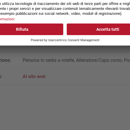
Lors de la 40ème édition du Oita International Whee
2021, Marcel Hug a battu le record du monde établi 
Frei. Hug a ainsi amélioré le record mondial de Heinz
ans, de près de deux minutes et demie pour atteindre 
zione:
Persona in sedia a rotelle, Allenatore/Capo corso, Pub
:
Al sito web