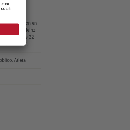
lchair Marathon en
en 1999 par Heinz
 Frei, vieux de 22
1h, 17' et 47".
blico, Atleta