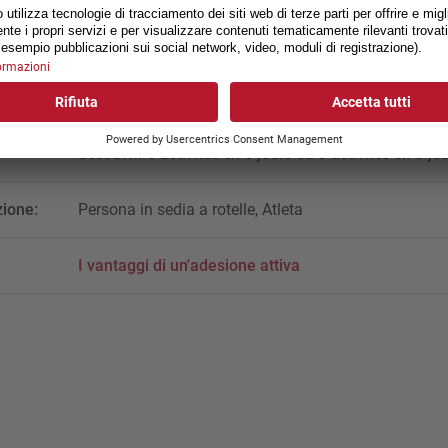
La grande diversité du sport en fauteuil roulant t'atte
découvrir 6 activités en 6 jours ou 3 activités en 3 jou
zione:
Persona in sedia a rotelle, Atleta
I vantaggi di un'adesione attiva