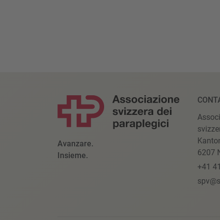
CONT
Assoc
svizze
Kanto
Avanzare.
6207 N
Insieme.
+41 4
spv@s