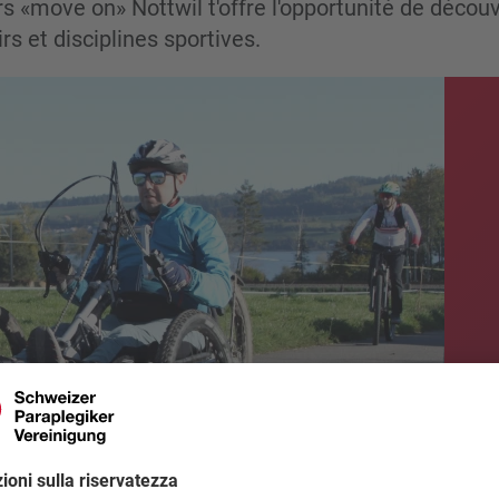
irs «move on» Nottwil t'offre l'opportunité de découv
irs et disciplines sportives.