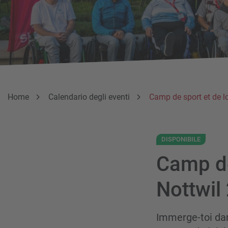
Breadcrumb
Sei qui:
Home
Calendario degli eventi
Camp de sport et de l
DISPONIBILE
Camp de
Nottwil
Immerge-toi dan