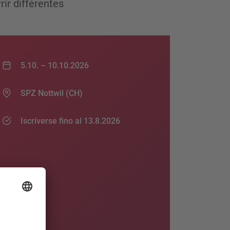
rir différentes
5.10. –
10.10.2026
SPZ Nottwil (CH)
Iscriverse fino al 13.8.2026