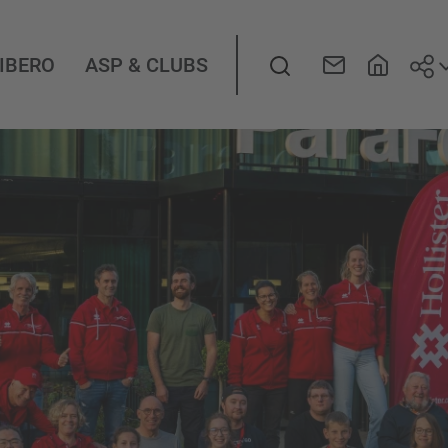
Seg
LIBERO
ASP & CLUBS