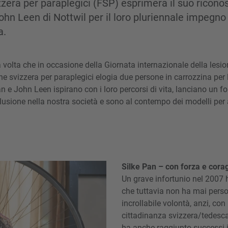
zera per paraplegici (FSP) esprimerà il suo ricono
ohn Leen di Nottwil per il loro pluriennale impegno
a.
 volta che in occasione della Giornata internazionale della lesio
e svizzera per paraplegici elogia due persone in carrozzina per l
an e John Leen ispirano con i loro percorsi di vita, lanciano un f
lusione nella nostra società e sono al contempo dei modelli per 
Silke Pan – con forza e cora
Un grave infortunio nel 2007 h
che tuttavia non ha mai perso 
incrollabile volontà, anzi, co
cittadinanza svizzera/tedesca
ha anche raggiunto successi i