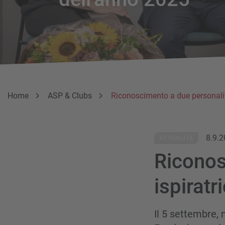
Breadcrumb
Sei qui:
Home
ASP & Clubs
Riconoscimento a due personalità
8.9.
ATTUALITÀ
Riconos
ispiratri
Il 5 settembre, 