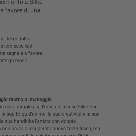
scimento a Silke
 a favore di una
ne del midollo
e loro eccellenti
orte segnale a favore
altre persone
ggio ritorna al maneggio
a reso paraplegica l’artista circense Silke Pan,
la sua forza d’animo, la sua creatività e la sua
n la sua handbike l’artista con doppia
 non ha solo recuperato nuova forza fisica, ma
nternazionali. In collaborazione con l’EPFL