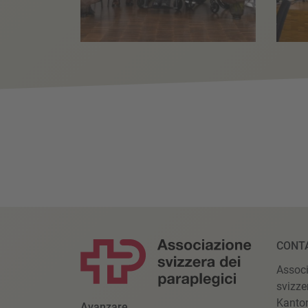
CONT
Assoc
svizze
Kanto
Avanzare.