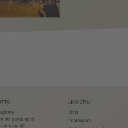
ATTO
LINK UTILI
iazione
Jobs
ra dei paraplegici
Impressum
nsstrasse 40