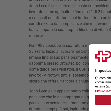
John Leen è cresciuto nella costa sudoccidenta
lavorato come agricoltore fino all’età di 21 an
a causa di un infortunio col trattore. Dopo un lu
caratterizzato da complicanze che mettevano in
ha sviluppato la sua propria filosofia di vita: 
morire.»
Nel 1989 conobbe la sua futura moglie Brigitte e
Svizzera. Iniziò a lavorare nel Centro svizzero 
rimase fino al suo pensionamento nel 2024, svo
dapprima presso Orthotec, poi come assistente n
come guida per i visitatori. Il CSP è per lui mol
lavoro: «A Nottwil tutti si sostengono a vicend
sicuro che offre un’àncora a chiunque ne abbi
John Leen è un appassionato collezionista di tr
passione che lo accompagna da quando era ba
perso il suo senso dell’umorismo e la sua ape
durante i tempi più bui, ispirando con il suo a