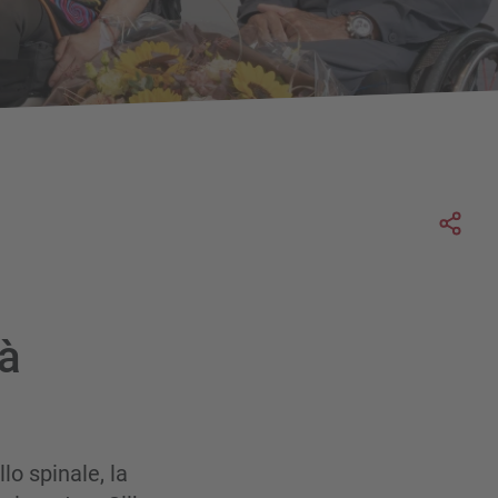
Soc
à
lo spinale, la