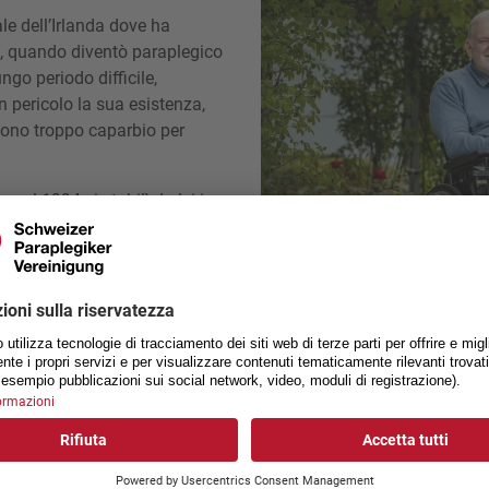
le dell’Irlanda dove ha
ni, quando diventò paraplegico
ngo periodo difficile,
 pericolo la sua esistenza,
«Sono troppo caparbio per
 nel 1994 si stabilì da lei in
per paraplegici (CSP) dove
lgendo la sua attività
el servizio di ergoterapia e
to più di un semplice posto di
a. Il CSP è come un porto
a bisogno.»
attori agricoli d’epoca, una
mbino. Il 65enne non ha mai
rtura mentale, nemmeno
tteggiamento le molte persone