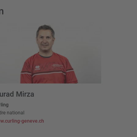
m
urad Mirza
ling
re national
w.curling-geneve.ch