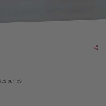
Soc
les sur les