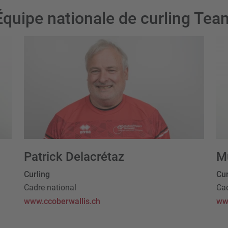
Équipe nationale de curling Tea
Patrick Delacrétaz
M
Curling
Cur
Cadre national
Cad
www.ccoberwallis.ch
ww