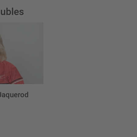
oubles
Jaquerod