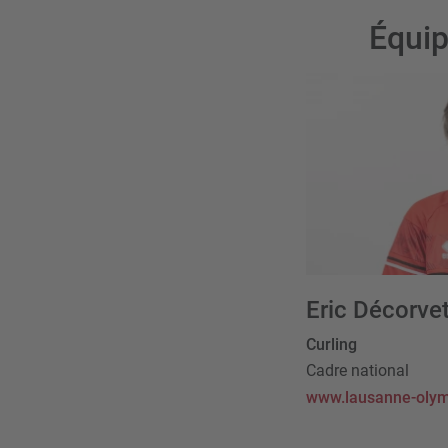
Équip
Eric Décorve
Curling
Cadre national
www.lausanne-olym