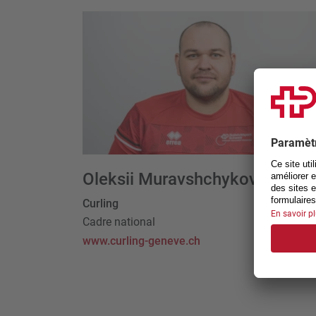
Oleksii Muravshchykov
Curling
Cadre national
www.curling-geneve.ch