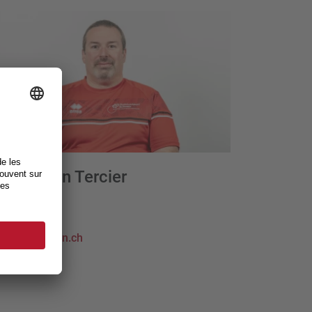
erre-Alain Tercier
ling
re national
w.curlingbern.ch