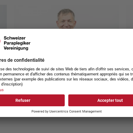
Konstantin Schmaeh
Pi
Curling
Cur
Cadre national
Cad
www.curlingbern.ch
ww