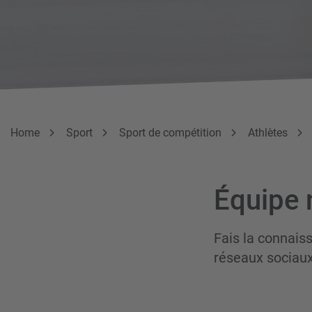
Breadcrumb
Vous êtes ici:
Home
Sport
Sport de compétition
Athlètes
Équipe 
Fais la connaiss
réseaux sociaux