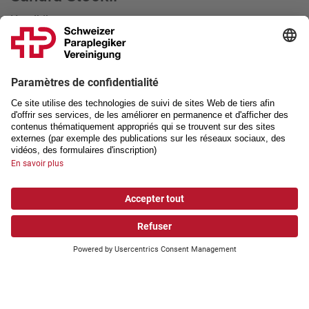
Handbike
Cadre national
www.sandrastoeckli.ch
Badminton