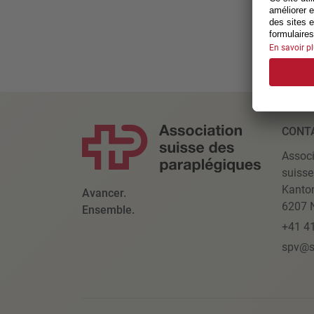
CONT
Associ
suisse
Kanto
Avancer.
6207 N
Ensemble.
+41 4
spv@s