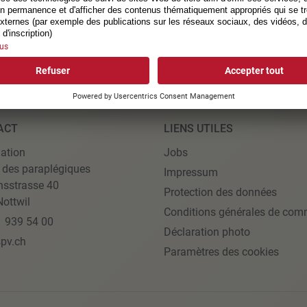
ACT
LIENS UTILES
ation
Jobs
 des paraplégiques
Impressum
nsstrasse 40
Protection des données
ottwil
Conditions générales de com
1 939 54 00
Déclaration photo
pv.ch
Paramètres des cookies