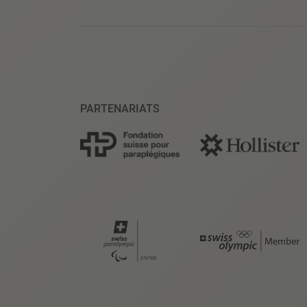
PARTENARIATS