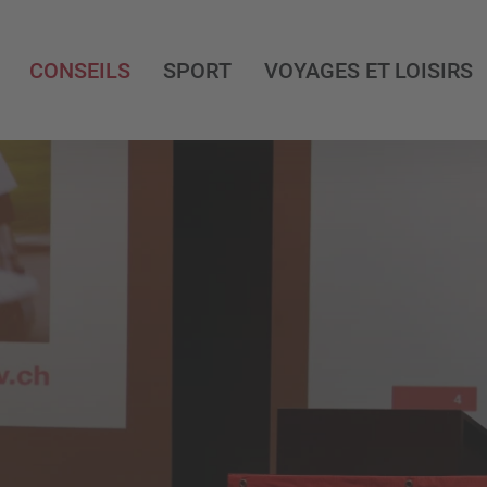
CONSEILS
SPORT
VOYAGES ET LOISIRS