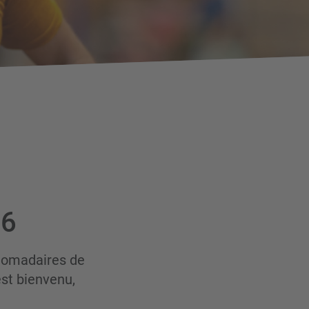
26
bdomadaires de
est bienvenu,