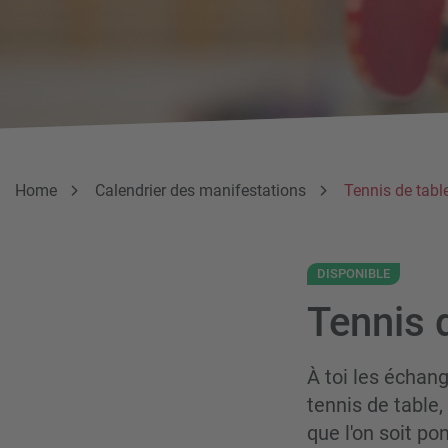
Breadcrumb
Vous êtes ici:
Home
Calendrier des manifestations
Tennis de tabl
DISPONIBLE
Tennis 
À toi les échan
tennis de table,
que l'on soit po