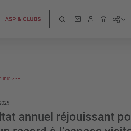
Suiv
Rechercher
ASP & CLUBS
our le GSP
.2025
tat annuel réjouissant po