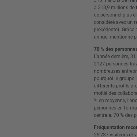
313 millions de fran
à 313,9 millions de
de personnel plus él
considéré avec un ré
précédente). Grâce a
annuel mentionné pl
70 % des personnes
L’année dernière, 31
2127 personnes tra
nombreuses entrepris
pourquoi le groupe l
différents profils p
moitié des collabora
% en moyenne, l’anc
personnes en formati
centrale. 70 % des p
Fréquentation reco
25'237 visiteurs et 