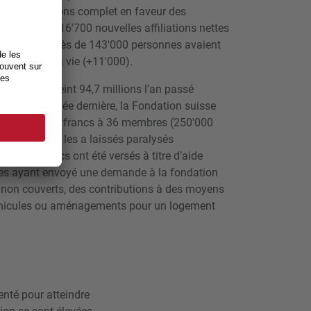
au de prestations complet en faveur des
. Au total, 16'700 nouvelles affiliations nettes
mbre 2024, près de 143'000 personnes avaient
lable toute la vie (+11'000).
 dons ont atteint 94,7 millions l’an passé
dente). L’année dernière, la Fondation suisse
,4 millions de francs à 36 membres (250'000
accident qui les a laissés paralysés
ions de francs ont été versés à titre d’aide
ées ayant envoyé une demande à la fondation
ns non couverts, des contributions à des moyens
véhicules ou aménagements pour un logement
nté pour atteindre