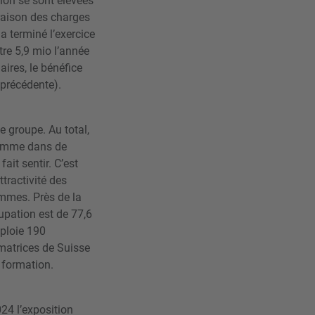
tion se sont élevées
raison des charges
a terminé l’exercice
tre 5,9 mio l’année
ires, le bénéfice
 précédente).
e groupe. Au total,
Comme dans de
it sentir. C’est
tractivité des
ommes. Près de la
cupation est de 77,6
ploie 190
rmatrices de Suisse
 formation.
024 l’exposition