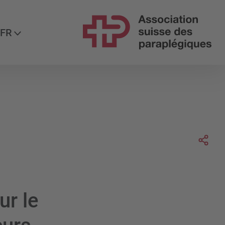
ez-nous
FR
Soc
ur le