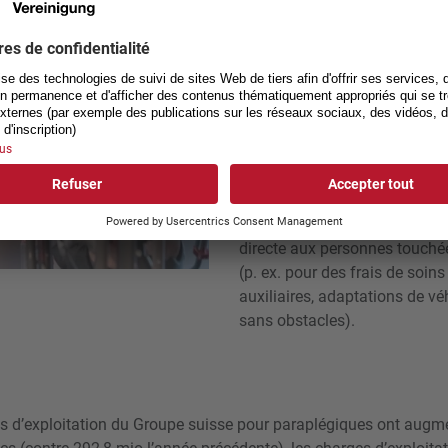
directe et de financer le rése
personnes blessées médullaires
ont été conclues. Le 31 déce
une affiliation permanente, va
Les cotisations et recettes de
(contre 91,7 mio l’année précé
pour paraplégiques a versé 7
francs chacun) ayant subi un 
médullaires. De plus, 22,3 mill
directe aux personnes touch
(p. ex. pour des frais de soi
auxiliaires, adaptations de 
sans obstacles).
us d’exploitation du Groupe suisse pour paraplégiques ont augme