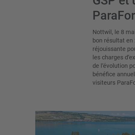
GSP et u
ParaFo
Nottwil, le 8 m
bon résultat en
réjouissante pou
les charges d’e
de l’évolution p
bénéfice annuel 
visiteurs ParaF