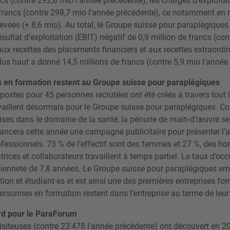
cs (contre 292,8 mio l’année précédente), les charges d’exploita
 francs (contre 298,7 mio l’année précédente), ce notamment en 
evées (+ 8,6 mio). Au total, le Groupe suisse pour paraplégiques 
sultat d’exploitation (EBIT) négatif de 0,9 million de francs (con
ux recettes des placements financiers et aux recettes extraordina
us haut a donné 14,5 millions de francs (contre 5,9 mio l’année
 en formation restent au Groupe suisse pour paraplégiques
 postes pour 45 personnes recrutées ont été créés à travers tout l
vaillent désormais pour le Groupe suisse pour paraplégiques. 
es dans le domaine de la santé, la pénurie de main-d’œuvre se fa
ancera cette année une campagne publicitaire pour présenter l’at
rofessionnels. 73 % de l’effectif sont des femmes et 27 %, des h
trices et collaborateurs travaillent à temps partiel. Le taux d’oc
ienneté de 7,8 années. Le Groupe suisse pour paraplégiques em
on et étudiant·es et est ainsi une des premières entreprises fo
ersonnes en formation restent dans l’entreprise au terme de leur
rd pour le ParaForum
visiteuses (contre 23'478 l’année précédente) ont découvert en 2