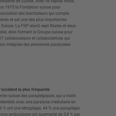
idarité de Suisse. Avec ce capital initial,
ars 1975 la Fondation suisse pour
ssociation des bienfaiteurs qui compte
bres et est une des plus importantes
uisse. La FSP réunit sept filiales et deux
le, elles forment le Groupe suisse pour
 collaborateurs et collaboratrices qui
ion intégrale des personnes paralysées
’accident la plus fréquente
entre suisse des paraplégiques, qui a traité
identiels avec une paralysie médullaire en
 % ont une tétraplégie, 44 % une paraplégie.
rvice ambulatoire ont augmenté de 3,8 % par