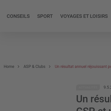
CONSEILS
SPORT
VOYAGES ET LOISIRS
Breadcrumb
Vous êtes ici:
Home
ASP & Clubs
Un résultat annuel réjouissant p
9.5
ACTUALITÉS
Un résul