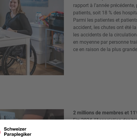
rapport à l’année précédente, 
patients, soit 18 % des hospit
Parmi les patientes et patient
accident, les chutes ont été l
les accidents de la circulatio
en moyenne par personne trait
ce en raison de la plus grand
2 millions de membres et 1
Fin 2024, l’Association des b
paraplégiques (AdB) comptait
million de foyers. Leurs coti