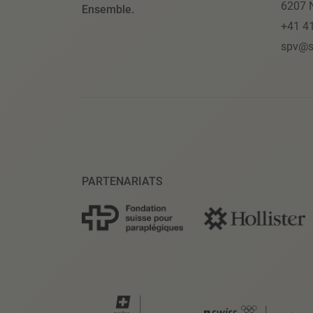
6207 N
Ensemble.
+41 4
spv@s
PARTENARIATS