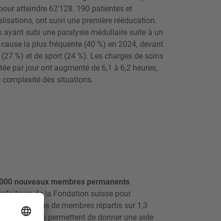
pour atteindre 62'128. 190 patientes et
alisations, ont suivi une première rééducation.
s ayant subi une paralysie médullaire suite à un
a cause la plus fréquente (40 %) en 2024, devant
n (27 %) et de sport (24 %). Les charges de soins
ée par jour ont augmenté de 6,1 à 6,2 heures,
e complexité des situations.
1'000 nouveaux membres permanents
ienfaiteurs de la Fondation suisse pour
 deux millions de membres répartis sur 1,3
sations et dons permettent de donner une aide