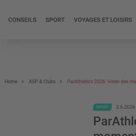
CONSEILS
SPORT
VOYAGES ET LOISIRS
Breadcrumb
Vous êtes ici:
Home
ASP & Clubs
ParAthletics 2026: Vidéo des m
2.6.2026
SPORT
ParAthl