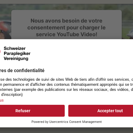
Nous avons besoin de votre
consentement pour charger le
service YouTube Video!
Nous utilisons un service d'une partie tierce pour
intégrer certains contenus vidéos susceptibles
de collecter des données sur votre activité.
Veuillez consulter les détails et accepter le
service pour regarder cette vidéo.
En savoir plus
Accepter
powered by
Usercentrics Consent Management Platform