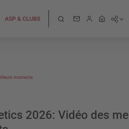
Suiv
Rechercher
ASP & CLUBS
eilleurs moments
etics 2026: Vidéo des mei