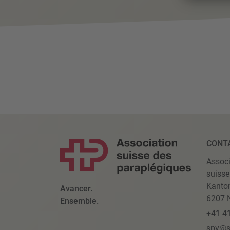
CONT
Associ
suisse
Kanto
Avancer.
6207 N
Ensemble.
+41 4
spv@s