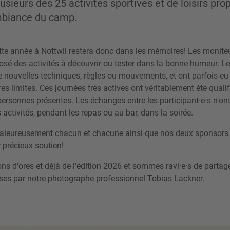
lusieurs des 25 activités sportives et de loisirs pro
ambiance du camp.
te année à Nottwil restera donc dans les mémoires! Les moniteu
posé des activités à découvrir ou tester dans la bonne humeur. L
e nouvelles techniques, règles ou mouvements, et ont parfois eu
es limites. Ces journées très actives ont véritablement été quali
ersonnes présentes. Les échanges entre les participant·e·s n'ont
 activités, pendant les repas ou au bar, dans la soirée.
leureusement chacun et chacune ainsi que nos deux sponsors «
 précieux soutien!
ns d'ores et déjà de l'édition 2026 et sommes ravi·e·s de partag
ses par notre photographe professionnel Tobias Lackner.