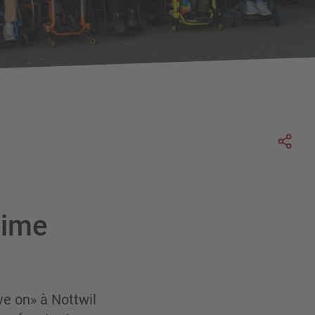
Soc
sime
ve on» à Nottwil