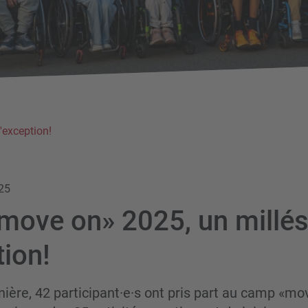
'exception!
25
ove on» 2025, un millé
tion!
ière, 42 participant·e·s ont pris part au camp «mo