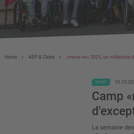
Breadcrumb
Vous êtes ici:
Home
ASP & Clubs
«move on» 2025, un millésime d
15.10.20
SPORT
Camp «m
d'excep
La semaine dern