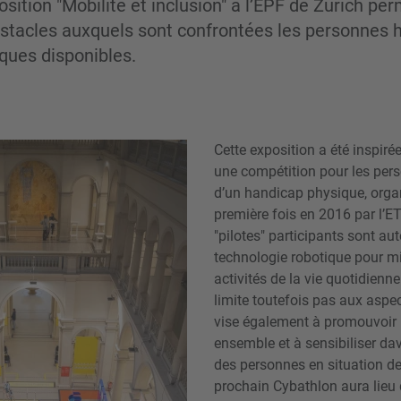
sition "Mobilité et inclusion" à l’EPF de Zurich pe
bstacles auxquels sont confrontées les personnes 
iques disponibles.
Cette exposition a été inspiré
une compétition pour les per
d’un handicap physique, orga
première fois en 2016 par l’E
"pilotes" participants sont auto
technologie robotique pour mi
activités de la vie quotidienn
limite toutefois pas aux aspe
vise également à promouvoir 
ensemble et à sensibiliser d
des personnes en situation d
prochain Cybathlon aura lieu