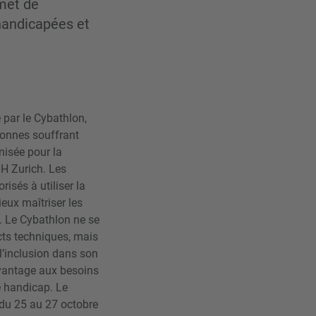
rmet de
handicapées et
e par le Cybathlon,
sonnes souffrant
nisée pour la
TH Zurich. Les
risés à utiliser la
eux maîtriser les
e. Le Cybathlon ne se
cts techniques, mais
l’inclusion dans son
avantage aux besoins
e handicap. Le
 du 25 au 27 octobre