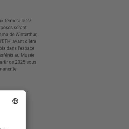
n» fermera le 27
exposés seront
ama de Winterthur,
l’ETH, avant d’être
ois dans l'espace
nsférés au Musée
artir de 2025 sous
rmanente