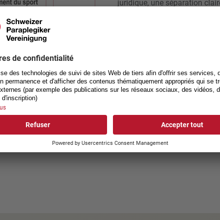
juridique, une séparation clai
l’accomplissement des tâches
Avec la Conférence spéciali
par les jeux d’argent (CSJA),
représente leurs intérêts com
destiné au sport national et de
l’organe de répartition des f
rapport à la politique, une fo
«Fondation suisse pour l’enc
la répartition des fonds. De 
www.fses.ch
.