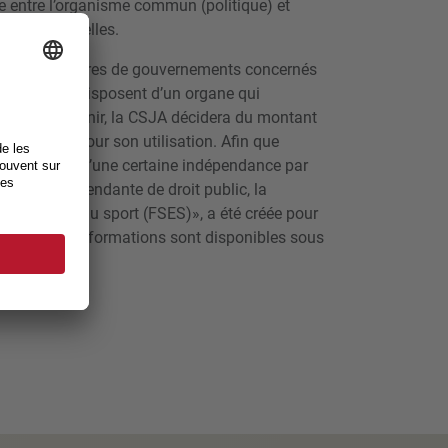
re entre l’organisme commun (politique) et
 opérationnelles.
sée des membres de gouvernements concernés
 les cantons disposent d’un organe qui
muns. À l’avenir, la CSJA décidera du montant
s priorités pour son utilisation. Afin que
onds dispose d’une certaine indépendance par
ndation indépendante de droit public, la
ouragement du sport (FSES)», a été créée pour
plus amples informations sont disponibles sous