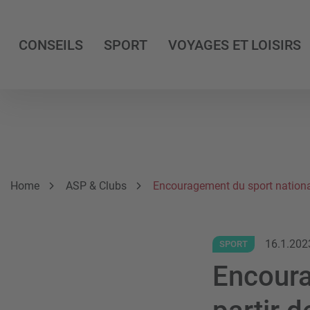
CONSEILS
SPORT
VOYAGES ET LOISIRS
Breadcrumb
Vous êtes ici:
Home
ASP & Clubs
Encouragement du sport national
16.1.202
SPORT
Encoura