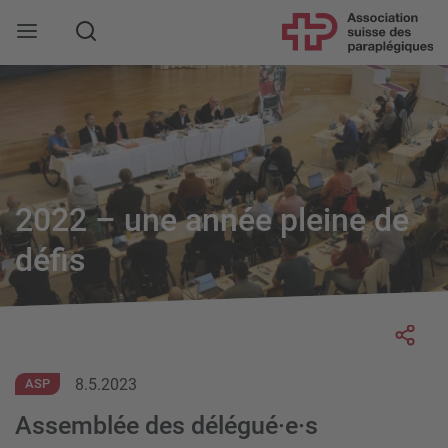
Rechercher
2022 – une année pleine de
défis
Socia
8.5.2023
ASP
Assemblée des délégué·e·s