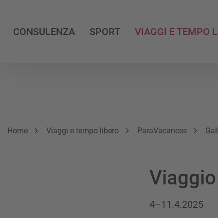
CONSULENZA
SPORT
VIAGGI E TEMPO 
Breadcrumb
Sei qui:
Home
Viaggi e tempo libero
ParaVacances
Gal
Viaggio
4–11.4.2025