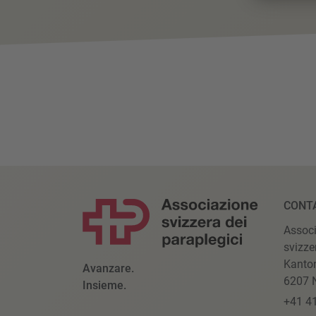
CONT
Assoc
svizze
Kanto
Avanzare.
6207 N
Insieme.
+41 4