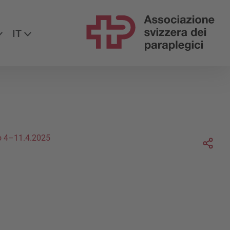
uiteci su
IT
Soc
o 4–11.4.2025