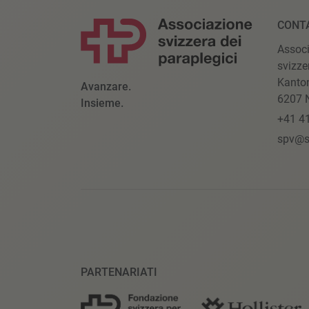
CONT
Assoc
svizze
Kanto
Avanzare.
6207 N
Insieme.
+41 4
spv@s
PARTENARIATI