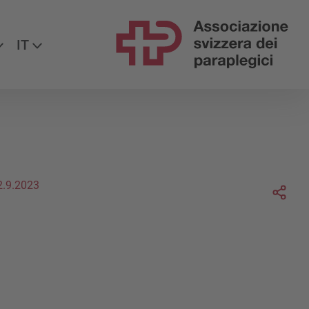
uiteci su
IT
Soc
2.9.2023