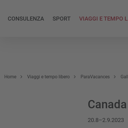
CONSULENZA
SPORT
VIAGGI E TEMPO 
Breadcrumb
Sei qui:
Home
Viaggi e tempo libero
ParaVacances
Gal
Canad
20.8–2.9.2023