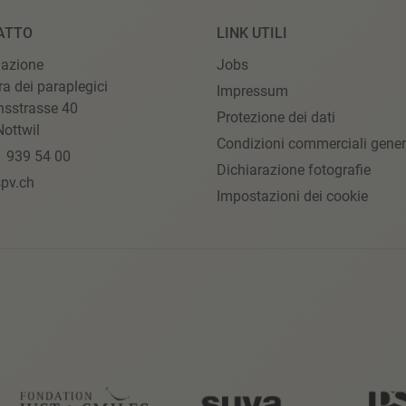
ATTO
LINK UTILI
iazione
Jobs
ra dei paraplegici
Impressum
nsstrasse 40
Protezione dei dati
ottwil
Condizioni commerciali gener
1 939 54 00
Dichiarazione fotografie
pv.ch
Impostazioni dei cookie