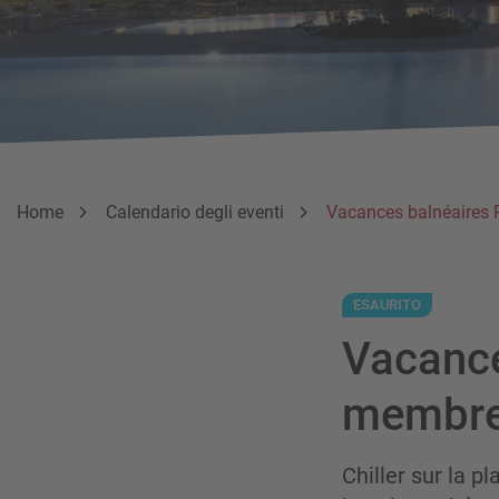
Breadcrumb
Sei qui:
Home
Calendario degli eventi
Vacances balnéaires 
ESAURITO
Vacance
membres
Chiller sur la p