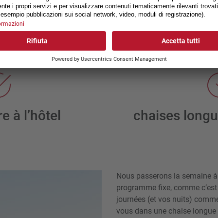
La plage
e à l’hôtel
chaises longu
Nous passerons la semaine à Fa
programme fixe, comme c’est 
journées (et vos nuits) comme
vous dans une chaise longue s