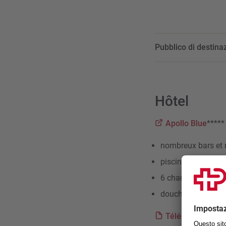
Pubblico di destina
Hôtel
Apollo Blue
*****
nombreux bars et 
piscine avec ramp
6 chambres adapté
douches accessible
Télécharger des 