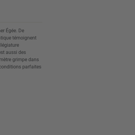
mer Égée. De
ntique témoignent
llégiature
est aussi des
momètre grimpe dans
conditions parfaites