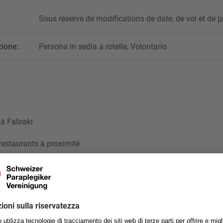
Sous réserve de modifications de date, de vol et de pr
zione:
Persona in sedia a rotelle, Volontario
 à Faliraki
restaurants à proximité
e d’accès
es à deux lits
s en fauteuil roulant
informations détaillées sur votre logement