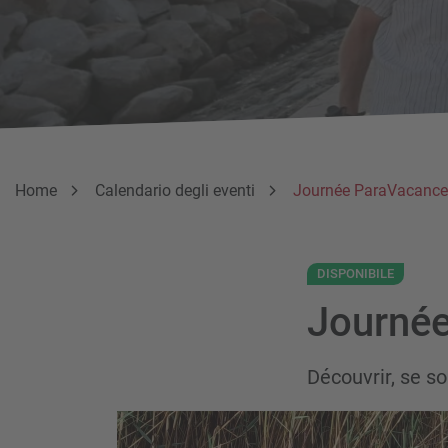
Breadcrumb
Sei qui:
Home
Calendario degli eventi
Journée ParaVacance
DISPONIBILE
Journé
Découvrir, se so