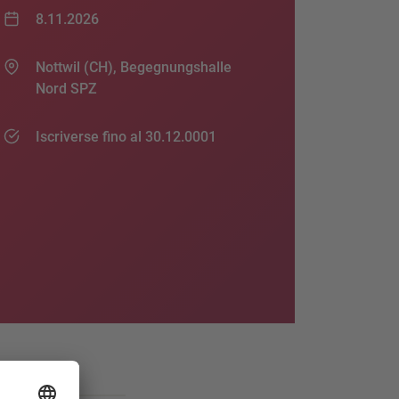
8.11.2026
Nottwil (CH), Begegnungshalle
Nord SPZ
Iscriverse fino al 30.12.0001