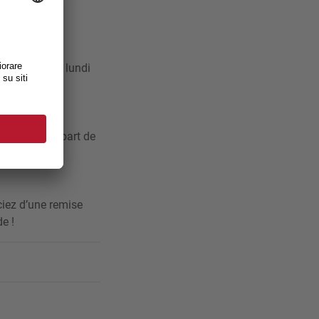
vacances.
ésentera la
e à partir du lundi
café et une part de
iez d’une remise
e !