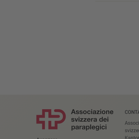
CONT
Assoc
svizze
Kanto