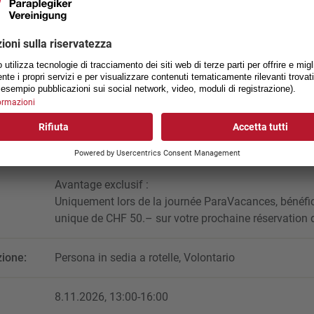
informer individuellement sur nos futures offres de 
À 14h00 et à 15h30, l'agence de voyages de l'ASP pr
rétrospective des vacances 2026.
Les inscriptions aux voyages seront possibles en lign
9.11.2026.
Plaisir compris :
Nous vous invitons cordialement à venir déguster un 
gâteau – passez nous voir !
Avantage exclusif :
Uniquement lors de la journée ParaVacances, bénéfic
unique de CHF 50.– sur votre prochaine réservation d
zione:
Persona in sedia a rotelle, Volontario
8.11.2026, 13:00-16:00