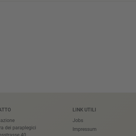
ATTO
LINK UTILI
iazione
Jobs
ra dei paraplegici
Impressum
nsstrasse 40