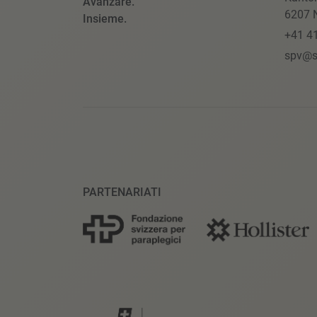
Avanzare.
6207 N
Insieme.
+41 4
spv@s
PARTENARIATI