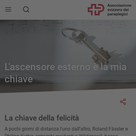
L'ascensore esterno è la mia
chiave
Socia
La chiave della felicità
A pochi giorni di distanza l'uno dall'altro, Roland Fässler e