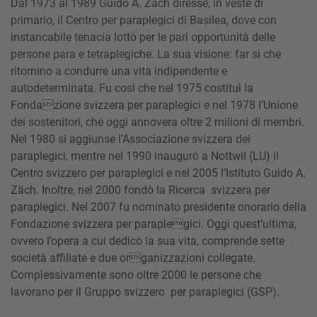
Dal 1973 al 1989 Guido A. Zäch diresse, in veste di
primario, il Centro per paraplegici di Basilea, dove con
instancabile tenacia lottò per le pari opportunità delle
persone para e tetraplegiche. La sua visione: far sì che
ritornino a condurre una vita indipendente e
autodeterminata. Fu così che nel 1975 costituì la
Fondazione svizzera per paraplegici e nel 1978 l’Unione
dei sostenitori, che oggi annovera oltre 2 milioni di membri.
Nel 1980 si aggiunse l’Associazione svizzera dei
paraplegici, mentre nel 1990 inaugurò a Nottwil (LU) il
Centro svizzero per paraplegici e nel 2005 l’Istituto Guido A.
Zäch. Inoltre, nel 2000 fondò la Ricerca svizzera per
paraplegici. Nel 2007 fu nominato presidente onorario della
Fondazione svizzera per paraplegici. Oggi quest’ultima,
ovvero l’opera a cui dedicò la sua vita, comprende sette
società affiliate e due organizzazioni collegate.
Complessivamente sono oltre 2000 le persone che
lavorano per il Gruppo svizzero per paraplegici (GSP).