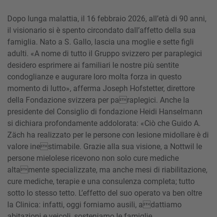
Dopo lunga malattia, il 16 febbraio 2026, all’età di 90 anni,
il visionario si è spento circondato dall’affetto della sua
famiglia. Nato a S. Gallo, lascia una moglie e sette figli
adulti. «A nome di tutto il Gruppo svizzero per paraplegici
desidero esprimere ai familiari le nostre più sentite
condoglianze e augurare loro molta forza in questo
momento di lutto», afferma Joseph Hofstetter, direttore
della Fondazione svizzera per paraplegici. Anche la
presidente del Consiglio di fondazione Heidi Hanselmann
si dichiara profondamente addolorata: «Ciò che Guido A.
Zäch ha realizzato per le persone con lesione midollare è di
valore inestimabile. Grazie alla sua visione, a Nottwil le
persone mielolese ricevono non solo cure mediche
altamente specializzate, ma anche mesi di riabilitazione,
cure mediche, terapie e una consulenza completa; tutto
sotto lo stesso tetto. L’effetto del suo operato va ben oltre
la Clinica: infatti, oggi forniamo ausili, adattiamo
abitazioni e veicoli, sosteniamo le famiglie,