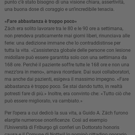
punto c’è stato bisogno di una visione chiara, assertività,
una buona dose di coraggio e un’incredibile tenacia.
«Fare abbastanza è troppo poco»
Zäch era solito lavorare tra le 80 e le 90 ore a settimana,
non prendeva praticamente mai giorni liberi, rinunciava alle
ferie: una dedizione immane che lo contraddistinse per
tutta la vita. «L’assistenza globale delle persone con lesione
midollare può essere garantita solo con una settimana da
168 ore. Perché il paziente soffre tutte le 168 ore e non una
mezz’ora in meno», amava ricordare. Dai suoi collaboratori,
ma anche dai pazienti, esigeva il massimo impegno. «Fare
abbastanza è troppo poco. Se stai dando tutto, in realtà
potresti fare di più.» Inoltre, era convinto che: «Tutto ciò che
può essere migliorato, va cambiato.»
Per l’opera a cui dedicò la sua vita, a Guido A. Zäch furono
elargite numerose onorificenze. Così ad esempio
l’Università di Friburgo gli conferì un Dottorato honoris
causa e il Comune di Nottwil lo nominò cittadino onorario.