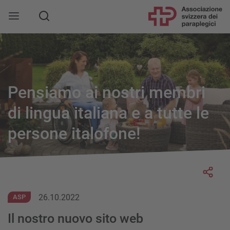
Pensiamo ai nostri membri
di lingua italiana e a tutte le
persone italofone!
Socia
26.10.2022
ASP
Il nostro nuovo sito web