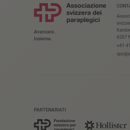
CONT
Assoc
svizze
Kanto
Avanzare.
6207 N
Insieme.
+41 4
spv@s
PARTENARIATI