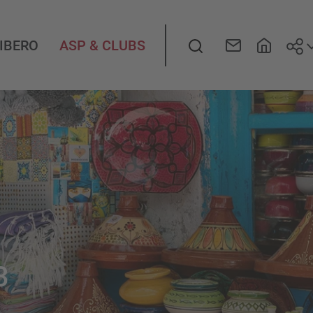
Seg
LIBERO
ASP & CLUBS
3