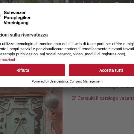
rêt-Noire
balnéaires Grad
oyage avec soin)
(voyage avec so
-
22.8.2026
6.9.
-
13.9.2026
ParaVacances
Consulti il catalogo vaca
Consulti il catalogo vaca