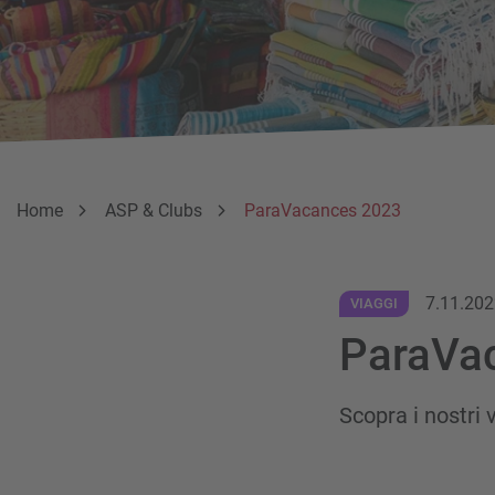
Breadcrumb
Sei qui:
Home
ASP & Clubs
ParaVacances 2023
7.11.20
VIAGGI
ParaVa
Scopra i nostri 