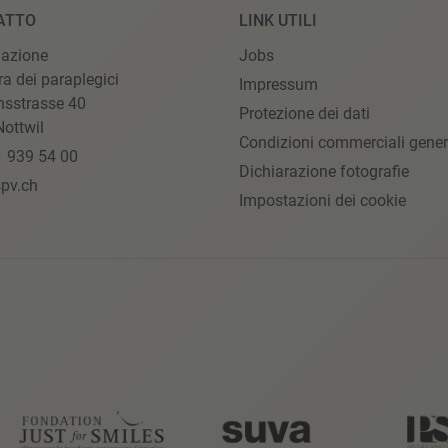
ATTO
LINK UTILI
iazione
Jobs
ra dei paraplegici
Impressum
nsstrasse 40
Protezione dei dati
ottwil
Condizioni commerciali gener
1 939 54 00
Dichiarazione fotografie
pv.ch
Impostazioni dei cookie