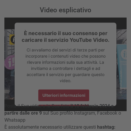
Video esplicativo
È necessario il suo consenso per
caricare il servizio YouTube Video.
Ci avvaliamo dei servizi di terze parti per
incorporare i contenuti video che possono
rilevare informazioni sulla sua attività. La
invitiamo a controllare i dettagli e ad
accettare il servizio per guardare questo
video.
Associazione per una Svizzera inclusiva
Ulteriori informazioni
Posta il Suo video o la Sua foto
il 10 febbraio 2024 a
Accetta
partire dalle ore 9
sul Suo profilo Instagram, Facebook o
Whatsapp
powered by
Usercentrics Consent Management Platform
È assolutamente necessario utilizzare questi
hashtag: