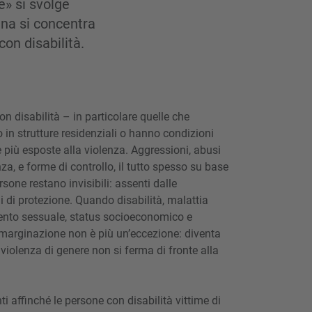
e» si svolge
na si concentra
con disabilità.
n disabilità – in particolare quelle che
 in strutture residenziali o hanno condizioni
te più esposte alla violenza. Aggressioni, abusi
nza, e forme di controllo, il tutto spesso su base
sone restano invisibili: assenti dalle
mi di protezione. Quando disabilità, malattia
mento sessuale, status socioeconomico e
’emarginazione non è più un’eccezione: diventa
violenza di genere non si ferma di fronte alla
 affinché le persone con disabilità vittime di