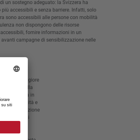
 di un sostegno adeguato: la Svizzera ha
più accessibili e senza barriere. Infatti, solo
ra sono accessibili alle persone con mobilità
nsulenza non dispongono delle risorse
accessibili, fornire informazioni in un
 avanti campagne di sensibilizzazione nelle
occorrono maggiore
lioramento della
on disabilità in
ggiore visibilità e
ire una protezione
e le persone di
servizi di
inanziarie
ti settori, questa