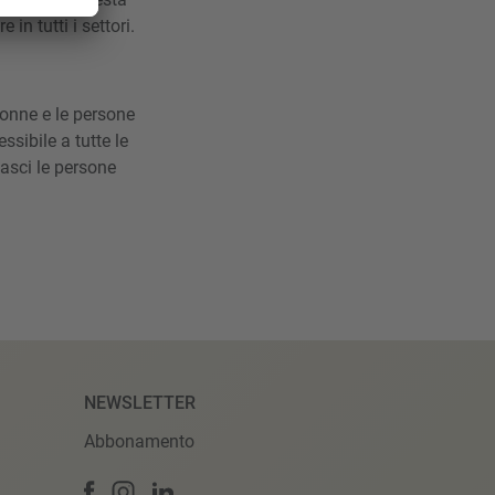
in tutti i settori.
donne e le persone
ssibile a tutte le
lasci le persone
NEWSLETTER
Abbonamento