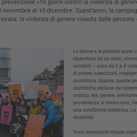
prevenzione «16 giorni contro la violenza di gener
5 novembre al 10 dicembre. Quest'anno, la campag
norata: la violenza di genere vissuta dalle persone 
Le donne e le persone queer co
dipendono da un aiuto, vivono
invisibili – sono da 2 a 4 vol
di potere, coercizioni, neglige
quotidiana. Eppure, queste per
statistiche, escluse dai siste
cronica, età, genere, orienta
provenienza si intrecciano, l
una condizione sistemica. La 
disabilità.
Sono necessarie misure urgenti