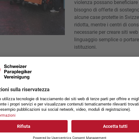
violenza possano beneficiare
bisogno di offerte di sostegno 
alcune case protette in Svizze
ridotta, mentre i centri di co
necessarie per creare siti web 
linguaggio semplice o portare
istituzioni.
olenza e fornire un sostegno adeguato alle persone interessate, 
zione, cambiamenti sociali, risorse finanziarie sufficienti, un mig
a e una maggiore partecipazione e rappresentanza delle persone c
ti, per portare avanti questa questione a livello politico, occorre ma
’urgenza della situazione da parte della popolazione. Per garant
zioni e nelle strutture di accoglienza, è necessario sensibilizzar
e coinvolto. Formazioni specifiche per il personale specializzato, 
o più accessibili per le persone interessate richiedono risorse f
rsone con disabilità sono anche più visibili e rappresentate in mol