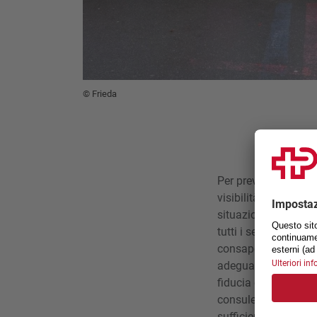
© Frieda
Per prevenire la vi
visibilità e informa
situazione giuridic
tutti i settori. Infat
consapevolezza dell
adeguata nelle istitu
fiducia e il personal
consulenza e sostegn
sufficienti. Se le pe