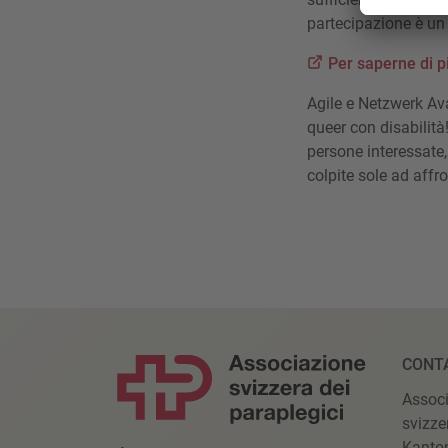
partecipazione è un e
Per saperne di p
Agile e Netzwerk Ava
queer con disabilità!
persone interessate, 
colpite sole ad affr
CONT
Assoc
svizze
Kanto