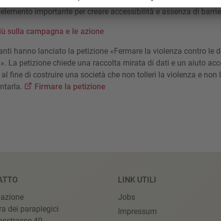
lemento importante per creare accessibilità e assenza di barriere 
iù sulla campagna e le azione
nti hanno lanciato la petizione «Fermare la violenza contro le 
». La petizione chiede una raccolta mirata di dati e un aiuto acce
al fine di costruire una società che non tolleri la violenza e non 
ontarla.
Firmare la petizione
ATTO
LINK UTILI
iazione
Jobs
ra dei paraplegici
Impressum
nsstrasse 40