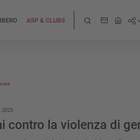
Seg
LIBERO
ASP & CLUBS
enere
1.2025
i contro la violenza di ge