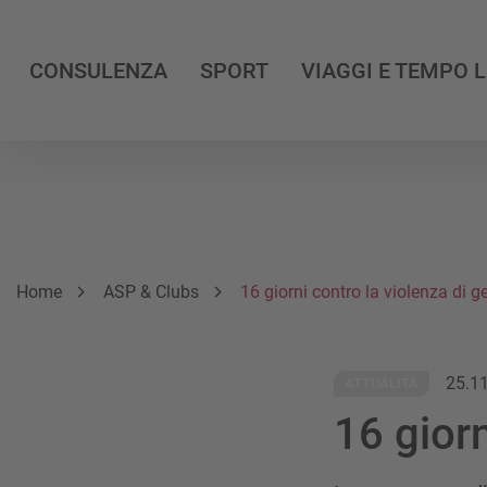
CONSULENZA
SPORT
VIAGGI E TEMPO 
Breadcrumb
Sei qui:
Home
ASP & Clubs
16 giorni contro la violenza di g
25.1
ATTUALITÀ
16 giorn