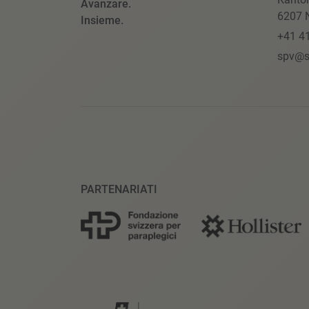
Avanzare.
6207 N
Insieme.
+41 4
spv@s
PARTENARIATI