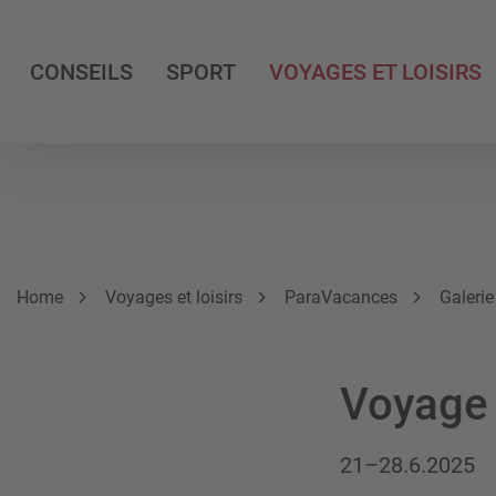
CONSEILS
SPORT
VOYAGES ET LOISIRS
Breadcrumb
Vous êtes ici:
Home
Voyages et loisirs
ParaVacances
Galeri
Voyage 
21–28.6.2025