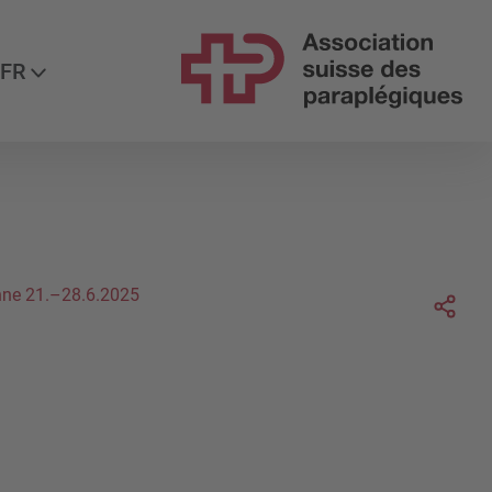
ez-nous
FR
Soc
nne 21.–28.6.2025