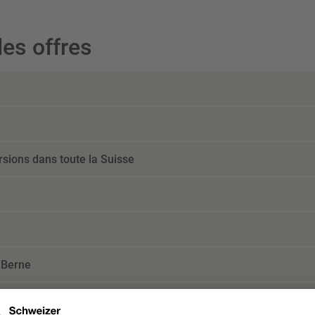
es offres
sions dans toute la Suisse
 Berne