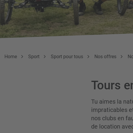
Breadcrumb
Vous êtes ici:
Home
Sport
Sport pour tous
Nos offres
No
Tours e
Tu aimes la natu
impraticables et
nos clubs en fau
de location ave