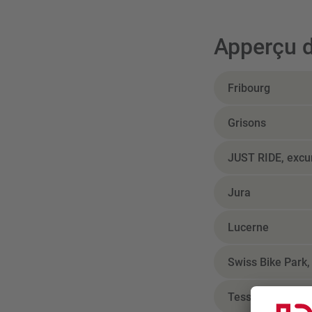
Apperçu d
Fribourg
Grisons
JUST RIDE, excur
Jura
Lucerne
Swiss Bike Park,
Tessin