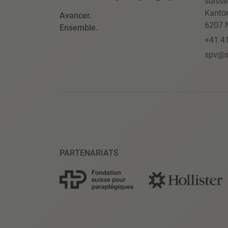
suisse
Kanto
Avancer.
6207 N
Ensemble.
+41 4
spv@s
PARTENARIATS