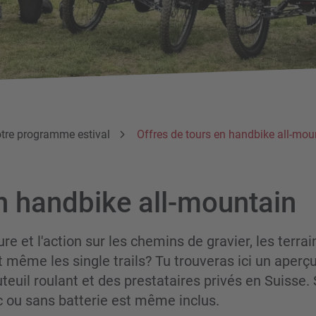
tre programme estival
Offres de tours en handbike all-mou
n handbike all-mountain
re et l'action sur les chemins de gravier, les terrai
 même les single trails? Tu trouveras ici un aperç
teuil roulant et des prestataires privés en Suisse. 
c ou sans batterie est même inclus.