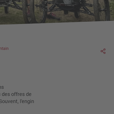
Soc
ntain
ns
u des offres de
Souvent, l'engin