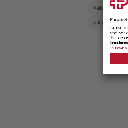
Vallais
Zurich